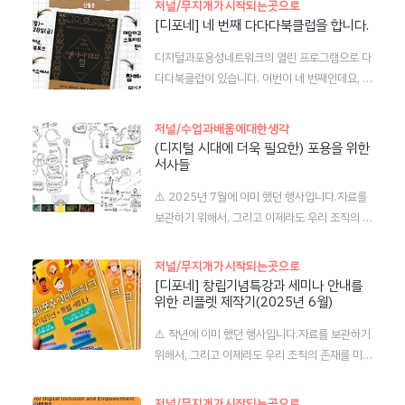
저널/무지개가시작되는곳으로
[디포네] 네 번째 다다다북클럽을 합니다.
디지털과포용성네트워크의 열린 프로그램으로 다
다다북클럽이 있습니다. 이번이 네 번째인데요, 제
가 셰르파가 되었습니다. 이 모임을 시작하신 박재
연 교수님의 뒤라서 부담이 이만저만 아니에요.그
저널/수업과배움에대한생각
래도 은사님의 책으로 진행하니 더욱 뜻깊네요.누
(디지털 시대에 더욱 필요한) 포용을 위한
구나 참여할 수 있어요. 조금 늦게 출발해도 되니
서사들
까 관심 있는 분들 함께 하면 좋겠습니다. 일반적
⚠️ 2025년 7월에 이미 했던 행사입니다.자료를
인 함께읽기와 다른 점은 셰르파의 질문과 자료 제
보관하기 위해서, 그리고 이제라도 우리 조직의 존
공이 있다는 점입니다. 참여자의 질문에도 저자를
재를 미약하게나마 노출시키기 위해 1년이나 지
대신해 응답을 해 주고요.내일부터 시작이고요, 휴
난 일이긴 하지만 게시글로 남겨둡니다. #디지털
일은 쉬면서 2026년 8월 말까지 14일 간 읽습
저널/무지개가시작되는곳으로
과포용성네트워크 창립기념특강과 세미나 #4일
[디포네] 창립기념특강과 세미나 안내를
니다.
위한 리플렛 제작기(2025년 6월)
차 에내가 발표한 '포용이 있는 서사' 강연의 내용
을 김대중 선생님과 제미나이가 요약해 주었습니
⚠️ 작년에 이미 했던 행사입니다.자료를 보관하기
다. ‘금지’가 아닌 ‘가능’의 교육 - 옛이야기가 가르
위해서, 그리고 이제라도 우리 조직의 존재를 미약
쳐주는 포용의 지혜복수, 응징, 그리고 ‘사이다’. 우
하게나마 노출시키기 위해 1년이나 지난 일이긴
리 시대의 미디어는 잘못을 저지른 타인을 향한 통
하지만 게시글로 남겨둡니다. 지인 중에 sns를 전
저널/무지개가시작되는곳으로
쾌한 복수 서사에 열광한다. 하지만 이런 서사가