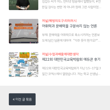
김갑수 씨가 어느 인터넷 방송에서 말했듯이, #전
인 분석과 대안 제시는 너무 아쉽다. 특히 글쓴이
지원을 받지 못했다는 데 있었다. 지난해부터 지병
한길 강사는 변한 게 아니라 원래 그런 사람이었
가 관찰한 선생님이 ‘자기평가 질문’을 활용하는
을 앓던 하은 양 아버지는 화재 당시 병원에 있었
을 것이다. 대중이 그걸 못 알아본 것일 뿐. 그러
것을 보고, 마치 그 질문 자체가 문제인 것처럼 표
고, 어머니는 일터에 ..
면 대중은 왜 못 알아봤을까? 연봉이나 학력, 유명
현한 부분이 적지 않은 것은 매우 유감이다. 실제
저널/해방의도구:리터러시
세가 필요 이상의 귄위로 우리 사회에 작동하는 것
로 과세특을 써야 해서 너무 바쁘다는 학생들의 책
어휘력과 문해력을 구분하지 않는 언론
은 아닌지 진지하게 돌아봐야 한다. 말 한마디
상에는 여러 개의 질문이 빼곡히 적힌 교과별 활동
부제: 문해력을 어휘력으로 축소시키려는 언론보
로, 잠깐의 빛나는 순간으로만 사람을 평가하
지가 눈에 띄었다. 다음은 여러 과목의 과세특 활
도에 담긴 담론에 대하여 "각주 뜻이 뭔가요?"…
면 안 된다. 꾸준히 하는 말과 행동을 살펴야 한
동지에서 공통적으로 관찰되는 질문의 리스트이
성인 '문해력' 이 정도였나 / SBS / 뉴스딱 자꾸
다. 이것은 문학(구체적으로는 서사) 교육을 통해
다.― 바쁨의 원인이 교과별 활동지에 ..
만 어휘력 부족을 문해력 부족이라고 말하는 언론
서 해 볼 만한 일이다. 서사 안팎의 흐름을 따져
저널/수업과배움에대한생각
과 일부 학자가 있다. 부분적으로는 그러하지만 전
서 캐릭터를 파악하고 학습자들끼리 서로 다른 점
제22회 대한민국교육박람회 에듀콘 후기
혀 본질을 다루지 못하기에 해결방안도 없다. 그저
이 있다면 대화를 통해 합리적으로 판단하는 연습
제22회 대한민국교육박람회가 지난 15~17일 3
모르는 자에 대한 혐오와 단어 몇 개 더 아는 것에
을 하는 것이다. .또 하나는 이중 잣대를 경계하
일간 코엑스에서 열렸습니다. 저는 학교 선생님들
대한 우쭐거림을 넘어 선민의식만 양산할 뿐이다.
는 것이다. 욕하는 행동도, 누군가에는 너그럽
과 함께 15~16일에 관람을 하였는데요, 국제 교
잘못된 담론이 자꾸만 확대재생산 되는 것 같아 매
게 대하고, 다른 누군가에게는 비난한다면 그게 이
육 콘퍼런스(에듀콘2025) 티켓을 구매하여 세계
우 별로다. 어휘력을 둘러싼 ‘사건 텍스트’의 본질
중..
의 이름있는 교육자, 혁신가들을 직접 만날 수 있
을 이해해야 한다. 그 논쟁에 담긴 숨겨진 의도
었습니다. 덕분에 부스 관람은 정말 조금밖에 하지
와 맥락 등 담론을 알아야 한다. 누가 권력을 가지
이전 글 묶음
못했지만, 이틀 동안 종일 학구열을 불태우며 세계
고 있으며, 어떠한 방식의 관계를 지향하는가. 이
에서 유명한 분들의 멋진 강연을 현장에서 볼 수
경우에 그것은 ― 1. 지식 수준이나 성적으로 사람