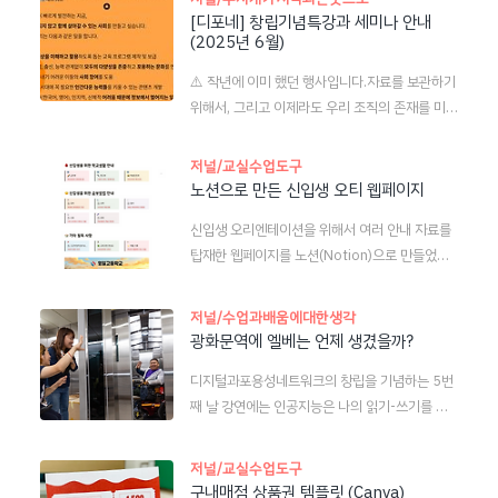
혀 안 하는 분들이 꽤 많아요. 그런 분들을 위한 홍
[디포네] 창립기념특강과 세미나 안내
넘쳐날수록, 우리는 ‘함께 살아간다는 것’의 의미
(2025년 6월)
보물이 필요하다고 생각했습니다.게다가 디지털
를 잊게 된다. #용서 와 #화해, 그리고 #포용 이
방식의 홍보보다 손으로 만져지는 홍보물의 효과
라는 단어는 점점 설 자리를 잃어가는 듯하다. 국
⚠️ 작년에 이미 했던 행사입니다.자료를 보관하기
도 무시할 수 없지요. 그래서 ― (1) 이미지 6장을
어 교사인 박민 선생님은 이..
위해서, 그리고 이제라도 우리 조직의 존재를 미약
한 장의 종이에 담고 (2) 칼로 위아래, 오른쪽, 왼
하게나마 노출시키기 위해 1년이나 지난 일이긴
쪽 테두리를 자른 뒤 (3) 가로로 두 번 접고(4) 세
하지만 게시글로 남겨둡니다. 앞으로는 디지털 역
저널/교실수업도구
로로 한 번 접으면 (5) 멋지구리하게 완성되는 리
량이 정말 중요한데 가짜정보에 휘둘리고, AI를
노션으로 만든 신입생 오티 웹페이지
플릿을 디자인했습니다. 많이많이 출력해서 만나
잘못 사용하고, 상호 이해의 지평을 넓히기보다 혐
는 분들마다 마구마구 나눠주자구요. 페이지마다
신입생 오리엔테이션을 위해서 여러 안내 자료를
오와 차별의 도구로만 사용하는 사람들이 많은 데
있는 QR코드로 참가신청도 가능합니다. *파일은
탑재한 웹페이지를 노션(Notion)으로 만들었습
에 문제의식을 느낀 교육자들이 모였습니다.일회
드롭박스 링크로 공유합..
니다.이 글에서 디자인과 기능에 관한 몇 가지 팁
성으로 그치지 않고 조금씩 영향력을 넓히기 위해
을 나눠보려 합니다. 노션으로 만든 페이지는 웹에
만든 조직에 준비위원으로 참여 중입니다. 그 덕에
저널/수업과배움에대한생각
게시를 할 수 있습니다.노션 페이지 그대로 게시하
이 주제의 쟁쟁한 분들과 함께 한 꼭지 강연도 맡
광화문역에 엘베는 언제 생겼을까?
는 방법도 있지만, 우피(oopy)라는 서비스를 이
게 되었어요. 내용 살펴보시고 많이 관심가져 주시
디지털과포용성네트워크의 창립을 기념하는 5번
용하면 홈페이지처럼 여러 옵션을 설정할 수 있습
면 좋겠습니다.제 주제는 '(디지털 시대에 더욱 필
째 날 강연에는 인공지능은 나의 읽기-쓰기를 어
니다. 이 웹페이지의 경우, 상단 메뉴바와 폰트 변
요한) 포용을 위한 서사들'입니다. 우리 옛이야기
떻게 바꿀까>의 저자이신 김성우 선생님이 강연
경, '맨 위로' 버튼, 카카오톡 채널 버튼, 방문자 카
를 비롯해 몇몇 이야기 속에서 포용의 ..
을 해주셨습니다. '보편적 학습설계를 위한 인공지
운터, 눈 오는 효과 등이 적용되었습니다. 신입생
저널/교실수업도구
능: 효율성을 넘어 가치를 이야기하기'라는 제목의
오리엔티이션용 웹페이지를 만들 때 이렇게 구상
구내매점 상품권 템플릿 (Canva)