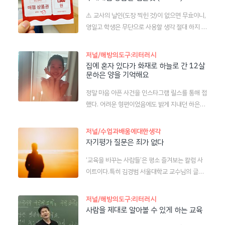
강연에서 유니버셜 디자인에 대하여 말씀하시면
했습니다. '환영'의 느낌이 나는 이미지 활용: 선배
⚠️ 교사의 날인(도장 찍힌 것)이 없으면 무효이니,
서 광화문역에 엘리베이터가 생긴지 불과 몇 년 되
들이 운동장에서 환영하는 설정이면 좋겠다 생각
영일고 학생은 무단으로 사용할 생각 절대 하지 마
지 않았으며 2014년에도 없었다고 하셨는데요,
해서 제미나이로 만들었습니다. 일단 학생들의 표
세요. ㅎㅎ 구내매점 상품권 양식을 Canva로 만
2014년이면 제가 서울에 있다가 포항으로 내려
정이 드러나게 커버 이미지를..
들었습니다.아주 가끔 동기부여를 위해서 사용할
온 지 5년째가 되던 해인데, 서울에 있는 동안 지
저널/해방의도구:리터러시
일이 있지요.아래 링크된 디자인의 내용을 수정해
하철역에서 엘리베이터를 본 것만 같다고 생각해
집에 혼자 있다가 화재로 하늘로 간 12살
서 사용하세요.(로그인을 해야 합니다.) 매점상품
문하은 양을 기억해요
왔기에 좀 많이 놀랐어요. 그런데 과연 검색된 기
권호모구거투스 님이 디자인한 상품권 살펴보기
사를 보니 정말로 광화문역에 엘리베이터가 설치
정말 마음 아픈 사건을 인스타그램 릴스를 통해 접
www.canva.com학교명을 수정하세요.발행인
된 것이 2019년 9월이었습니다!바뀐 상식과 현
했다. 어려운 형편이었음에도 밝게 지내던 하은이
이름을 수정하세요.금액을 수정하세요.사용기한
재의 경험은 과거에 대한 기억마저 동기화해 버릴
모습이 그러했고,좋은 사람으로 기억되게 하고 싶
을 수정하세요.[공유] 버튼을 눌러 이미지 파일로
정도로 ..
어서 장기기증이라는 어려운 선택을 한 부모님의
다운로드하세요.탐색기에서 파일을 '복사(Ctrl+
저널/수업과배움에대한생각
마음이 느껴져서 더 마음이 아팠다. 집에 혼자 있
자기평가 질문은 죄가 없다
C)'합니다.아래에 첨부한 한글 문서 - 매점쿠폰 인
다 ‘참변’ 초등생…장기 기증하고 하늘로[앵커] 지
쇄용(양식)을 여세요. 각각의 셀에 붙여넣기(Ctrl
‘교육을 바꾸는 사람들’은 평소 즐겨보는 칼럼 사
난달 말 집에 혼자 있다가 화재로 중태에 빠졌던 1
+V) 하세요.출력 후 자르고, 발행인 옆에 날인해서
이트이다.특히 김경범 서울대학교 교수님의 글을
2살 문하은 양이 닷새 만에 결국 숨졌습니다. ...n
나눠줍니다.
무척 좋아한다. 이곳에 얼마 전 이런 글이 올라왔
ews.kbs.co.kr 다시는 이런 일이 없어야 한다.
다. ― ‘과세특’이 초래한 암묵적 교육과정, 위선조
아파하기만 하면 안 된다.무엇을 어떻게 바꿀지를
저널/해방의도구:리터러시
차 필요 없도록 도덕 허물어 제목이 담고 있는 현
알아야 요구할 수 있다.기사가 분석한 원인은 실제
사람을 제대로 알아볼 수 있게 하는 교육
실인식과 문제의식에는 매우 공감한다. 그러나 원
어려운 환경임에도 하은이네 가족이 정부로부터