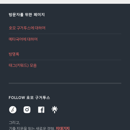
있는 기쁨을 누렸습니다. 첫째 날 올해 에듀콘의
을 차별하거나 비난할..
주제는 "AI 빅뱅, 교육 혁신의 미래를 열다"였습니
방문자를 위한 페이지
다.첫째 날은 플래너리 세션으로, "미래 교육의 글
로벌 협력 : 기술 혁신과 지속 가능한 교육 시스
호모 구거투스에 대하여
템"이 주제였습니다.저는 강연을 들으며 정진호
작가님께 배운 ― 그렇지만 아직 미숙한 ― 비주얼
메타국어에 대하여
서머리 기술을 동원하여 저만..
방명록
태그(키워드) 모음
FOLLOW 호모 구거투스
그리고,
기출 지문을 읽는 새로운 경험,
지대기지