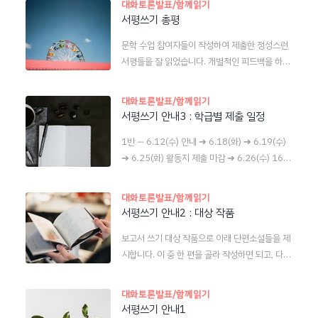
대화토론발표/함께읽기
서평쓰기 총평
문학 수업 참여자들이 작성하여 제출한 정성스런
서평들을 잘 읽었습니다. 개별적인 피드백을 하기
에 앞서, 전반적인 의견을 게시하니 읽어 보고, 소
설을 더 잘 읽는 안목을 갖추면서 더 좋은 글을 쓸
대화토론발표/함께읽기
수 있는 밑거름으로 삼기를 바랍니다. ― 권순찬과
서평쓰기 안내3 : 학급별 제출 일정
착한 사람들(이기호) 4명이 이 소설의 서평을 제
1반 ― 6.12(수) 안내 ➔ 6.18(화) ➔ 6.19(수)
출했습니다. 소설이 전하고 싶은 메시지와 맥락을
➔ 6.25(화) 활동지 제출 마감 ➔ 6.26(수) 16:4
같이하는 사회적 사건을 찾아보면 얼마든지 있을
0 최종 보고서 제출 마감. 2반 ― 사전 안내 ➔ 6.
텐데도, 자기 주변의 인물이나 직접 경험에만 머물
18(화) ➔ 6.20(목) ➔ 6.25(화) 활동지 제출 마
러 있어서 서평들을 읽는 내내 참 아쉬웠습니다.
대화토론발표/함께읽기
감 ➔ 6.27(목) 16:40 최종 보고서 제출 마감. 3
등장인물들에 대한 비판적 평가가 없는 것도 매우
서평쓰기 안내2 : 대상 작품
반 ― 사전 안내 ➔ 6.13(목) ➔ 6.19(수) ➔ 6.2
아쉬운 점입니다. 한정희와 나(이기호) 3명이 이
보고서 쓰기 대상 작품으로 아래 단편소설들을 제
1(금) 활동지 제출 마감 ➔ 6.26(수) 16:40 최종
소설의 서평을 제출했습니다. 학교폭력이라는 문
시합니다. 이 중 한 편을 골라 작성하면 되고, 다른
보고서 제출 마감. 4반 ― 사전 안내 ➔ 6.18(화)
제의 구조적 측면을 바라보기도 하고, ‘환대’라는
친구들과 함께 해도 좋습니다. 황정은, 『파씨의
➔ 6.20(목) ➔ 6.25(화) 활동지 제출 마감 ➔ 6.
어려운 개념을 이해하려는 시도가 있..
입문』 수록작 「묘씨생」 ― 나쁘고 나쁜 일들
27(목) 16:40 최종 보고서 제출 마감. 5반 ― 6.
대화토론발표/함께읽기
만 겪는 고양이의 이야기. 황정은, 『파씨의 입
10(월) 안내 ➔ 6.12(수) ➔ 6.17(월) ➔ 6.19
서평쓰기 안내1