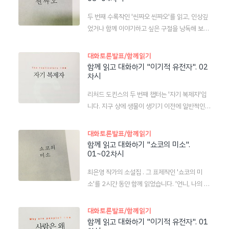
생명의 기원과 자기 복제자(서가영) - part.2
에 대해서 영원히 입을 다물었다. 사람들은 그런
두 번째 수록작인 '씬짜오 씬짜오'를 읽고, 인상깊
엄마에게 드디어 정신을 차렸냐고, 다들 그렇게 어
었거나 함께 이야기하고 싶은 구절을 낭독해 보았
른이 되어가는 것이라고 말했다. 아무도 엄마의 내
습니다. 시간이 지나고 나서야 나는 투이의 유치한
상을 들여다 보려 하지 않았다. 다른 사람들이 보
말과 행동이 속깊은 애들이 쓰는 속임수였다는 사
대화토론발표/함께읽기
기에 그건 엄마와는 상관없는 일이었고, 누구도 그
실을 깨닫게 됐다. 그런 아이들은 다른 애들보다도
함께 읽고 대화하기 "이기적 유전자". 02
일로 엄마가 다쳤으리라고는 생각하지 못했다. (1
차시
훨씬 더 전에 어른이 되어 가장 무지하고 순진해
09쪽) ― '01'이 선택하고 낭독한 부분 장소: 간접
보이는 아이의 모습을 연기한다. 다른 사람들이 자
적인 거라도 충분히 아파할 수 있는데, 엄마와 상
리처드 도킨스의 두 번째 챕터는 '자기 복제자'입
신을 통해 마음의 고통을 내려놓을 수 있도록. 각
관없는 일이라고 사람들이..
니다. 지구 상에 생물이 생기기 이전에 일반적인
자의 무게를 잠시 잊고 웃을 수 있다로고 가볍고
물리화학적 과정에 의해 분자의 초보적인 진화가
어리석은 사람을 자처하는 것이다. (85~86쪽) ―
일어났을 수 있다는 점이다. 디자인을 누가 했다거
대화토론발표/함께읽기
'조'가 선택하고 낭독한 부분. * * *엄마가 떠났을
나 목적이 있다거나 방향성이 있다는 것에 대해 생
함께 읽고 대화하기 "쇼코의 미소".
때, 그녀를 위해 울어줄 수 있는 사람은 몇 되지 않
01~02차시
각할 필요는 없다. 에너지를 가진 한 무리의 원자
았다. '그앤 어릴 때부터 예민하고 우울했었지.' '영
가 안정한 패턴을 갖게 되면, 그 원자들은 그대로
리한 애는 아니었던 것 같아.' 큰이모와 작은이모
최은영 작가의 소설집 . 그 표제작인 '쇼코의 미
머물러 있으려고 할 것이다. 최초의 자연 선택은
마저도 엄마를..
소'를 2시간 동안 함께 읽었습니다. '언니, 나의 작
단순히 안정한 것을 선택하고 불안정한 것을 배제
은, 순애 언니'를 김영하 작가의 팟캐스트에서 듣
하는 것이었다. 이에 관해서는 전혀 신비로울 것이
고 무조건 사서 읽기로 결심했던 소설집이었습니
대화토론발표/함께읽기
없다. 그것은 정의대로 당연히 그렇게 된 것이다.
다. 꽤 기대했던 소설집이었는데, 역시 참 좋습니
함께 읽고 대화하기 "이기적 유전자". 01
➔ 자연 선택과 진화의 중요한 전제를 확인할 수