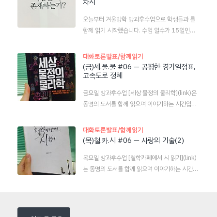
차시
다. 수업 시간 중에 책을 읽고 남은 시간에 약간의
있는 부분이라 생각되어 발췌해 봅니다. ――― 나
대화를 시도해 보았습니다. 그 시간에 나눈 이야기
는 이 책에 오자가 없기를 바라지만 주의 깊게 찾
오늘부터 겨울방학 방과후수업으로 학생들과 를
들을 정리해 보겠습니다. (스포일러가 있습니다.)
아 보면 한두 개는 발견될 것이다. ..
함께 읽기 시작했습니다. 수업 일수가 15일인데,
조: 이야기 속에서 소유와 쇼코, 두 인물들이 조금
13장으로 구성되어 있어서 하루에 1챕터씩 읽기
씩 자라고 있는 것 같아요. 마지막 장면에서 쇼코
로 했습니다. 첫 장의 제목은 "사람은 왜 존재하는
대화토론발표/함께읽기
와 소유는 '우린 혼자'라고 말하지요. 그전까지 의
가"입니다. 살짝 난해한 이 책을 이해하기 위해선
(금)세.물.물 #06 ― 공평한 경기일정표,
존적인 상태였던 것이 비로소 '자립'의 상태로 성
고속도로 정체
이 질문에 대한 답을 찾으며 읽어야 합니다. 수업
장한 것이 아닌가 생각돼요. 린: 마지막 장면에서,
중에는 일단 책을 읽는 시간이 대부분입니다만, 풀
친해진 것 같았던 소유와 쇼코가 다시 가까워진 것
금요일 방과후수업 [세상 물정의 물리학](link)은
리지 않는 질문도 해결하고, 공감되는 내용에 대해
처럼 보이다가, 헤어질..
동명의 도서를 함께 읽으며 이야기하는 시간입니
서 서로 이야기도 나누고 해야 합니다. 그러기 위
다. ――― 이 시간에는 다음 내용을 읽었습니다. 2
해서는 글을 읽고 나서 책의 내용이나 생각을 정리
장 복잡한 세상을 꿰뚫어 보는 통계물리학의 아름
대화토론발표/함께읽기
해 둘 필요가 있겠지요. 그래서 이 글이 몇 강까지
다움1. 프로야구팀 이동거리 차이를 최소화하라
(목)철.카.시 #06 ― 사랑의 기술(2)
이어질지는 모르겠으나, 시범을 보이고 의문을 공
― 공평한 경기일정표의 비밀, 몬테카를로 방법에
유해 보려는 의도로 이 글을 씁니다. 아울러, 저는
목요일 방과후수업 [철학카페에서 시 읽기](link)
있다 2. 정체불명의 교통정체 ― 설연휴 꽉 막히는
생물학 전공자도 아니고 그저 글 읽기를 좋아하는
는 동명의 도서를 함께 읽으며 이야기하는 시간입
고속도로, 밀도가 문제야 우선, 프로야구팀 이동거
국어교사일 뿐이기에 저의 해석..
니다. ――― "샤토브리앙은 어떻게 그렇게 많은 여
리 최소화에 관한 장에서 이런 질문들을 던지고 이
인들의 사랑을 받을 수 있었을까?"이 질문에 대한
야기 나누었습니다. 경기 일정을 짜는데 이동경로
답을 찾는 마지막 시간이었습니다. 그러니까, 샤토
를 고려 안 한단 말이야??*이동거리가 경기에 영
브리앙이 사랑을 받은 이유는 - 상대방들을 '있는
향을 미칠까?*서울.경기에는 4개 팀이 있는데, 강