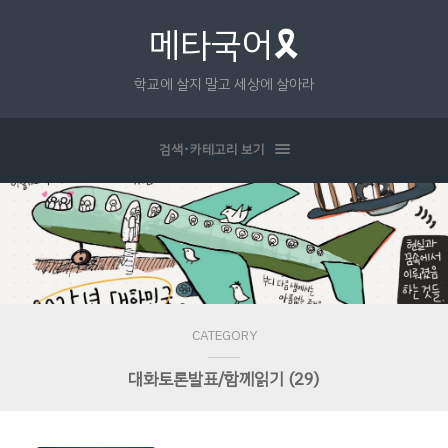
메타국어🎗
학교에 살지 말고 세상에 살아라
검색･카테고리 보기
CATEGORY
대화토론발표/함께읽기 (29)