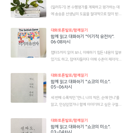
문』 수록작 「양산 펴기」 ― 일일 바자회에서
(수) 활동지 제출 마감 ➔ 6.24(월) 16:..
(일러두기) 본 수행평가를 계획하고 평가하는 데
양산을 파는 알바생의 하루를 담아낸 이야기. 바자
에 송승훈 선생님의 도움을 절대적으로 많이 받았
회장 옆에선 생존권 쟁취를 위한 시민들의 시위가
습니다. 이 글과 첨부 문서도 작성자는 송승훈 선
진행되고 있다. 생존을 위한 각기 다른 분투가 진
생님이며, 제가 아주 조금만 고쳤습니다. 먼저 소
행되고 있는 셈. 서민들, 사회적 약자들의 삶을 생
대화토론발표/함께읽기
설 한 편을 읽습니다. 그 다음에는 3단계로 준비를
각할 수 있음. 황정은, 『파씨의 입문』 수록작
함께 읽고 대화하기 "이기적 유전자".
합니다. 1단계: 이야깃거리 만들기 2단계: 구성하
06∙08차시
「디디의 우산」 ― 부조리한 세상 속, 가난하고
기 3단계: 고쳐쓰기 유의사항 문단이 끝날 때 엔터
젊은 두 남녀의 이야기. 『제12회 김유정문학상
챕터5까지 읽어 보니, 이해하기 힘든 내용이 일부
키를 한번만 칩니다. 문장이 끝날 때마다 엔터를
수상작품집』 수상작 「작별」(한강) ― 어느 날
있기도 하고, 참여자들마다 이해 수준이 제각각이
치면 글이 흐트러집니다. 문단이 새로 시작할 때는
눈사람이 된 여자의 이야기. 인간과 인..
어서 챕터2부터 내용을 다시 살펴보기로 하였습
한 글자 들여쓰기를 하자. 이 한 글자 들여쓰기는
니다. 그래서 챕터의 세부 내용을 한 사람씩 맡아
스페이스바를 누르기보다 컴퓨터 문서작성기 프
대화토론발표/함께읽기
설명하는 발표를 하기로 하였는데, 챕터2의 내용
함께 읽고 대화하기 "쇼코의 미소".
로그램에서 으로 가서 ‘들여쓰기’ 기능을 이용합니
05~06차시
이 너무 방대하기도 하고, 중요하기도 하여 2시간
다. 그래야 나중에 글 고칠 때 편집이 깨지지 않아
이나 할애하여 이해하는 시간을 좀 가졌습니다. 조
서 편합니다. 소제목을 네 개쯤 쓰면 좋습니다. 소
세 번째 수록작인 '언니, 나의 작은, 순애 언니'를
유진과 서가영 학생의 훌륭한 강연을 들어 보세요.
제목들끼리 자연스레 이어지도록 ..
읽고, 인상깊었거나 함께 이야기하고 싶은 구절을
^^ 챕터2. 자기 복제자 :: 안정을 향하여(조유진),
낭독해 보았습니다. 사형이 집행되고 나서야 엄마
생명의 기원과 자기 복제자(박혜지)챕터3. 불멸의
는 엄마가 세상에 대해 아무것도 몰랐고, 앞으로도
대화토론발표/함께읽기
코일 :: 생존 기계(송효정), 유전자는 개체의 특성
아무것도 모르리라는 것을 깨달았다. 엄마는 회사
함께 읽고 대화하기 "쇼코의 미소".
을 정한다(서가영) - part.1 챕터3. 불멸의 코일 ::
03~04차시
로 가는 버스 안에서 조용히 눈물을 흘렸고 그 일