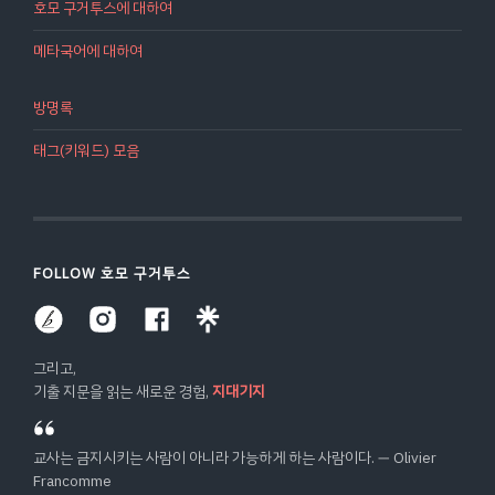
호모 구거투스에 대하여
아야 할 의미있는 탐구 주제입니다.[각주:2] 만18
세에게 선거권을 주어야 하나?[각주:3] ― 투표,
메타국어에 대하여
선거, 대의민주주의 등[각주:4] 여자는 안 돼 ― 양
성평등, 페미니즘, 사회적 약자들에 대한 편견 등
방명록
사람 사는..
태그(키워드) 모음
FOLLOW 호모 구거투스
그리고,
기출 지문을 읽는 새로운 경험,
지대기지
교사는 금지시키는 사람이 아니라 가능하게 하는 사람이다. ― Olivier
Francomme