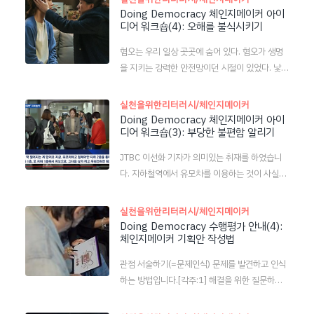
학교 구성원들이 봉착해 있는 문제에 관심을 가지
Doing Democracy 체인지메이커 아이
y 수행평가 안내(4): 체인지메이커 기획안 작성법
디어 워크숍(4): 오해를 불식시키기
면서 시작됩니다. 예를 들어, “우리 학교에 최근
https://googeo.kr..
누가 다쳤다.” (발견) ➔ “왜 다쳤지?” (원인 분석)
혐오는 우리 일상 곳곳에 숨어 있다. 혐오가 생명
➔ “내가 할 수 있는 일은 무엇일까?” (솔루션 고
을 지키는 강력한 안전망이던 시절이 있었다. 낯선
민) ➔ “이렇게 해 보자!” (행동) 이런 흐름이 가능
이를 경계했다. 그가 무슨 질병이 있을지 어떤 흉
할 겁니다. 내가 개인적으로 기대하는 프로젝트는
흉한 속셈이 있는지 알 도리가 없었기 때문이다.
실천을위한리터러시/체인지메이커
‘나만의 언론’입니다. ‘수기위인’이라는 것이 있지
낯선 냄새와 색깔, 짐승과 의례를 경계했다. 석기
Doing Democracy 체인지메이커 아이
만 한정된 학생들이 학교를 대표하여 발행하는 책
디어 워크숍(3): 부당한 불편함 알리기
시대 이야기다. 혐오의 근거는 무식이다. 모르면
자이지요. 봉사소감문집이라는 컨셉도 뚜렷하고
겁나고 겁나면 혐오한다. 이제 우리는 많은 것을
요. 대신 마음 맞는 몇 명이 모여서 자체 신문을 발
JTBC 이선화 기자가 의미있는 취재를 하였습니
안다. 질병의 원인을 알고 있고 든든한 사회안전망
행하거나..
다. 지하철역에서 유모차를 이용하는 것이 사실상
이 있다. 하여 이제 혐오는 더 이상 안전망이 아니
불가능에 가깝다는 겁니다. 정부의 출산 장려정책,
라 질병 또는 범죄로 취급된다. 외국인 혐오, 여성
사회적인 위기감 등과 상당히 괴리가 있는 것은 물
실천을위한리터러시/체인지메이커
혐오, HIV 환자 혐오, 성소수자 혐오는 무식에서
론, '모든 이'들이 공공시설물을 차별 없이 이용해
Doing Democracy 수행평가 안내(4):
비롯된 사회적 질병이다. 사회적 질병은 개인이 아
체인지메이커 기획안 작성법
야 한다는 우리의 상식과도 동떨어진 내용이라 상
니라 사회가 책임지고 고쳐줘야 한다. 적어도 문명
당히 서글픕니다. 여러분들도 비슷한 취재(탐구)
사회라면 사회가 그 정도 서비스는 해야 한다. 칼
관점 서술하기(=문제인식) 문제를 발견하고 인식
를 해 볼 수 있어요. 유모차를 가지고 포항의 백화
럼 전체 읽기 https:..
하는 방법입니다.[각주:1] 해결을 위한 질문하기
점 한 곳을 방문해 보세요. 같은 방법으로 마트를
(=제목) 문제를 해결하기 위한 구체적인 행동 지
방문해 보세요. 은행을 가보세요. 시청을 가보세
침을 제시해주는 질문입니다.[각주:2] 기획안을