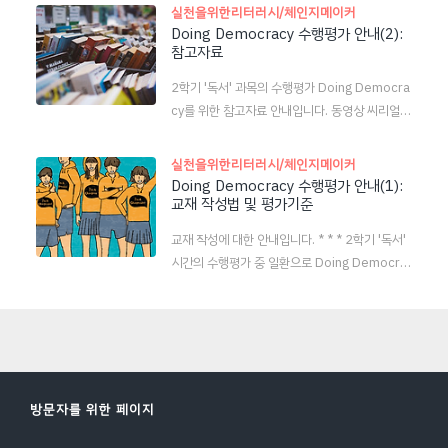
차량은 시속 30km를 넘지 않아야 하고, 시야를
실천을위한리터러시/체인지메이커
주변의 문제를 둘러보고, 개선책을 모색해 보기 위
방해하는 불법 주차도 당연히 금지입니다. 그런데,
Doing Democracy 수행평가 안내(2):
한 활동입니다. 폭넓게는 민주시민의 기본 자질인
참고자료
주차공간이 워낙 없다 보니까 불법 주차 차량도 많
‘주인의식’을 확인하고 실천하기 위한 것이기도 합
고, 속도를 낮추는 차량도 거의 없는 것이 현실입
니다. 수행평가 결과물로는 본래 체인지메이커 프
2학기 '독서' 과목의 수행평가 Doing Democra
니다. 아래 두 개의 동영상에서 문제의 심각성을
로젝트 4단계 중 2단계까지 진행..
cy를 위한 참고자료 안내입니다. 동영상 씨리얼
확인해 보세요. 줄만 그어 놓은 '스쿨존'…잇따른
유튜브에 ‘씨리얼’이라는 채널이 있습니다. 여기의
사고, 어떤 문제가? JTBC 뉴스 (2016. 8. 17.)
동영상에 볼 만한 것이 많습니다. 그 중 몇 개를 선
실천을위한리터러시/체인지메이커
위험천만 학원가 등하원길…스쿨존 사각지대 KB
택하여 재생목록을 만들었습니다. 찬찬히 살펴 보
Doing Democracy 수행평가 안내(1):
S 뉴스 경남 (2019. 6. 19.) * * * 이런 문제를
교재 작성법 및 평가기준
세요. 다양한 심화 탐구 주제에 대한 흥미가 생길
해결하기 위해 공익광고도 여럿 하고, 캠페인도 다
것입니다. https://www.youtube.com/playli
양하게 이루어졌지만 딱히 효과는 없었습니다. 그
교재 작성에 대한 안내입니다. * * * 2학기 '독서'
st?list=PL0v1e0yyVTaVeU3vYg6SA-u-thJ
저 스쿨..
시간의 수행평가 중 일환으로 Doing Democra
tl_61M ― TED TED는 ‘널리 퍼져야 할 아이디
cy를 계획하여 조금씩 작성 시간을 주고 있습니
어’라는 모토를 실천하는, 전 세계가 주목하는 공
다. 평가계획에 공지하였다시피, 교재[각주:1]를
개 강연입니다. 그 중 한국어로 번역이 되어 있고
모두 작성해야만 최소 3점을 받을 수 있습니다. 4
민주주의라는 토픽으로 지정된 동영상입니다. htt
점~5점을 받는 방법을 좀 더 구체적으로 안내합
ps://www.ted.com/talks?sort=newest&l
니다. 아래는 책자의 모든 주제에 대하여 관련 세
anguage=..
부 탐구 주제를 뽑아 본 것입니다. 본래의 주제와
방문자를 위한 페이지
같은 것도 있고, 비교적 간접적인 것들도 있지만
모두 민주시민의 자질을 갖추기 위해서 생각해 보