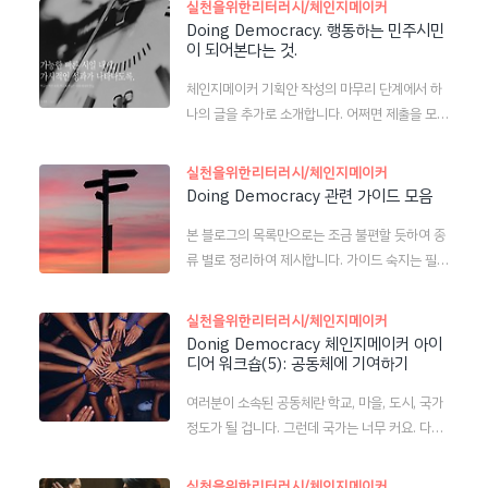
실천을위한리터러시/체인지메이커
Doing Democracy. 행동하는 민주시민
이 되어본다는 것.
체인지메이커 기획안 작성의 마무리 단계에서 하
나의 글을 추가로 소개합니다. 어쩌면 제출을 모두
마치고 난 뒤에 이 글을 읽게 될 수도 있겠지요. 상
상하기. '정치가 문제야'라고 모두가 생각하지만,
실천을위한리터러시/체인지메이커
'새로운 정치를 들고 나오는 기존 정치인'들이 계
Doing Democracy 관련 가이드 모음
속해서 당선되고, 사회적 약자들은 스스로를 대변
본 블로그의 목록만으로는 조금 불편할 듯하여 종
할 정당에 투표하지 못한다. 이렇게 계속 가다간
류 별로 정리하여 제시합니다. 가이드 숙지는 필수
사회의 부정의와 불합리를 해결할 수 없겠다는 암
입니다. 문의나 질문은 대환영입니다~ ^^ [각주:
담한 생각이 드는데, '왜 그럴까'라는 물음에 항상
1] 수행평가 안내(필독!!) Doing Democracy
내가 내린 결론은 '교육이 문제'라는 거였다. 창의
실천을위한리터러시/체인지메이커
수행평가 안내(1): 교재 작성법 및 평가기준 http
성이다 자율이다 자치다 교육과정이 바뀔수록 좋
Donig Democracy 체인지메이커 아이
s://googeo.kr/entry/Doing-Democracy D
디어 워크숍(5): 공동체에 기여하기
은 말은 많이 들어가는데, 아직까지 교육과정의 변
oing Democracy 수행평가 안내(2): 참고자료
화는 사회 변화에 큰 영향을 주지 못하는 것 같다.
여러분이 소속된 공동체란 학교, 마을, 도시, 국가
https://googeo.kr/entry/Doing-Democra
학생더러 '미래 시민'이나 '미래의 주역'이라고 이
정도가 될 겁니다. 그런데 국가는 너무 커요. 다른
cy-guide Doing Democracy 수행평가 안내
야기하면서, 잘못된 학교 문화..
주제와 겹치기도 하구요. 그래서 학교, 마을, 도시
(3): 체인지메이커란? https://googeo.kr/ent
까지만 얘기하려고 합니다. 학교에 기여하는 것은
ry/Doing-Democracy-2 Doing Democrac
실천을위한리터러시/체인지메이커