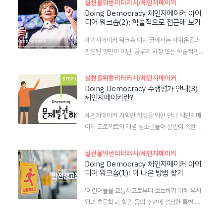
실천을위한리터러시/체인지메이커
요. 버스를 타 보세요. 그 입장이 되어서 경험해 보
작성할 때는 ― 1. 이렇게 생성한 질문을 제목으로
Doing Democracy 체인지메이커 아이
면 무엇이 문제인지 비교적 구체적으로 알 수 있게
디어 워크숍(2): 학술적으로 접근해 보기
작성하세요. 2. 프로젝트가 진행된 사실을 순서대
됩니다. 여러분들도 주변을 둘러보면 이렇게 당연
로 정리하고 자신이 배운 점, 느낀 점, 확산을 위해
하지 않은 불편함을 느낀 경험이 많을 것입니다.
체인지메이커 워크숍 이번 글에서는 사회운동과
실천할 점[각주:3]을 표현합니다. 단, 문제에 대해
학생이라서, 여자라서, 키가 작아..
관련된 것만이 아닌, 공부의 확장 또는 학술적인
서는 다음 내용을 기록합니다. (무엇이 문제인가?
노력 등으로도 접근한 사례를 소개해 보려고 합니
/ 왜 문제인가? / 누구의 문제인가?)[각주:4] 단,
다. 2013년 TED에서 아주 유명한 강연 중 하나
실천을위한리터러시/체인지메이커
솔루션에 대해서는 다음 내용을 기록합니다. (무
였던 잭 안드라카의 강연[각주:1]을 보세요. 강연
Doing Democracy 수행평가 안내(3):
엇을 할 것인가? / 어떻게 할 것인가? / 왜 하는
체인지메이커란?
을 보면 이 학생의 이야기가 이렇게 흘러갑니다.
가? / 언제 할 것인가? / 어디서 할 것인가? / 누구
문제 발견 ➔ 솔루션 ➔ 행동하기 ➔ 실패 ➔ 솔루
와 함께 할 것인가? / 기대되는 변화) 3. 팀원이..
체인지메이커 기획안 작성을 위한 안내 체인지메
션 ➔ 행동하기 ➔ 실패 ➔ 솔루션 ➔ 행동하기 ➔
이커 프로젝트의 개념 청소년들이 본인이 속한 커
실패 ➔ ... 성공(?) 결코 쉽지 않은 과정이지요. 나
뮤니티(가정, 학교, 지역사회, 공동체)에 존재하는
는 우리 학생들도 이만큼의 실패를 할 수 있는 자
사회 문제에 대해 인식하고 해결 방안을 도출하면
실천을위한리터러시/체인지메이커
질과 능력이 충분히 있다고 생각하지만, 실패를 반
서 공감능력, 협력적 리더십, 팀워크 및 문제 해결
Doing Democracy 체인지메이커 아이
복하기에는 시간이 많이 모자릅니다. 그럼에도 이
디어 워크숍(1): 더 나은 방법 찾기
능력을 기를 수 있는 프로젝트입니다. 문제발견 –
영상을 소개하는 이유는 이것이에요. 민주주의, 환
솔루션 찾기 – 행동하기 – 퍼뜨리기의 4단계로
경, 인권, 노동, 자치, 법률 등에 고민해 보고 솔루
'어린이들을 교통사고로부터 보호하기 위해 유치
진행됩니다. Doing Democracy 수행평가로서
션을 찾을 때, ..
원과 초등학교, 학원 등의 주변에 설정한 특별 보
의 체인지메이커 더 나은 민주주의를 만들고 더 나
호구역'으로 '스쿨존'이 있습니다. 이곳을 지나는
은 민주시민이 될 수 있도록 이를 가로막는 나와