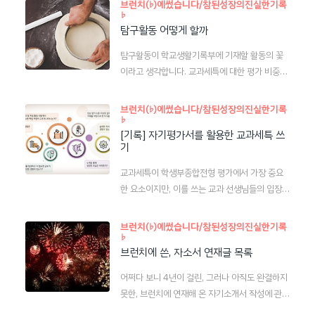
브런치(♭)에썼습니다/참된성장의진실한기록
♭
탐구활동 어떻게 할까
탐구활동이 학교생활기록부에 기재할 활동의 꽃
이라고 생각합니다. 교과세특에 대한 평가 비중이
점점 강화되는 요즘의 경향성에 비추어 볼 때 학업
역량과 자기주도성, 전공적합성 모두를 어필할 수
브런치(♭)에썼습니다/참된성장의진실한기록
♭
있는 가장 좋은 활동이기 때문입니다. 그러나 기재
[기록] 자기평가서를 활용한 교과세특 쓰
요령이 너무 복잡하고 기록에 대한 제약이 많은 것
기
에 비해, 학교현장 속에서 어떻게 활동하고 어떻게
기록할 수 있는지에 대한 도움은 크게 받을 수 없
교과세특이 학생부종합전형 평가에서 가장 중요
었습니다. 이에 도움을 주고자 작성한 글입니다.
한 요소이지만, 이를 쓰는 교과 선생님들의 입장에
이 글은 저의 또 다른 글쓰기 플랫폼인 브런치에
서는 여전히 어려운 문제입니다. 어떻게 쓰는 것이
썼습니다. 부제: 수업 내용에 대한 탐구가 가장 좋
좋다는 확실한 가이드가 있는 것도 아니고, 학생에
브런치(♭)에썼습니다/참된성장의진실한기록
은 교과 공부입니다. part 1. 탐구활동을 왜 해야
♭
따라 개별적으로 적긴 적어야 하는데 그러기에는
하나요? part 2. 탐구활동을 하면 학생부 어디에
브런치에 쓴, 자소서 연재글 목록
학생 한 명 한 명에 대한 이해와 기록에 소요되는
적히나요? part 3. 탐구활동을 하면 학생부에 어
시간이 너무나 막대하기 때문입니다. 이 글은 쉬우
어쩌다 보니 4년이 걸린, 그러나 아직도 완결하지
떻게 적히나요? par..
면서도 효과적인 기록에 대해 고민한 결과입니다.
못한, 브런치에 연재해 온 자기소개서 작성에 관한
저의 또 다른 글쓰기 플랫폼인 브런치에 썼습니다.
글 목록입니다. 정주행을 권합니다. 아쉽게도, 20