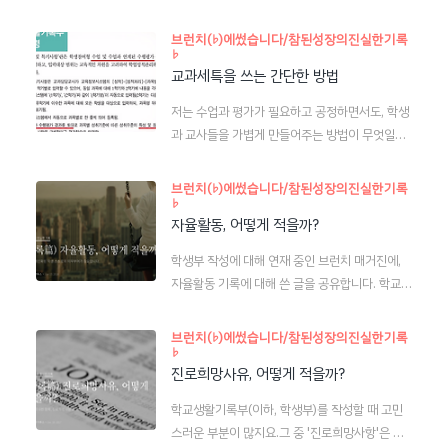
었다. 당시에는 그냥 1번 문항으로 하나, 2번 문항
럼에도 학종을 깜깜이 전형이라고 비판할 자격이
으로 하나, 이런 식으로 글 4개만 쓰고 종료하려
브런치(♭)에썼습니다/참된성장의진실한기록
있나?? 그렇게 말하는 사람들에게 알려고 어떤 노
♭
했는데 쓰다 보니 자꾸 하고 싶은 말이 많아졌다.
력을 했는지 묻고 싶다. 그렇게 무지한 상태에서
교과세특을 쓰는 간단한 방법
실제로 학생들의 자소서를 첨삭해 주면서 느꼈던
대학은 학종으로 잘 가고 싶어한다. 사실은 좋은
반복되는 아쉬움이나 문제의식 등이 글로 표현되
저는 수업과 평가가 필요하고 공정하면서도, 학생
학생들인데 이만큼 무지하다보니, 자신의 있는 그
었던 것 같다. 그렇다, 내 자소서 도움 글에는 문제
과 교사들을 가볍게 만들어주는 방법이 무엇일까
대로의 장점조차 잘 표현하지 못한다. 그래..
의식이 있다. 거짓이 판치는 세상에 자기 이해를
를 고민하고 있습니다.고등학교 선생으로서, 학생
바탕으로 한 진실로써 승부하는 것이 더 경쟁력이
부 기록에 대해서도 같은 지향점을 고민합니다.즉,
브런치(♭)에썼습니다/참된성장의진실한기록
있다는 믿음에 기초한다. 그렇게 시작한 글이 3년
♭
어떤 '기록 방법'이 필요하고 공정하면서도, 학생
째인 이제서야 공통문항 3번을 다루었다. 역시 쓰
자율활동, 어떻게 적을까?
과 교사들을 가볍게 만들어줄 수 있을지를 고민합
다보니 장황해졌다는 느낌을 지울 수가 없다. 그리
니다. 그리고 이 고민의 출발점은 적어도 학생들이
학생부 작성에 대해 연재 중인 브런치 매거진에,
고 훌륭한 사례를 풍부하게 제시하지 못한 것이 못
자기 손으로 자신의 '가짜 성장'을 마치 교사의 판
자율활동 기록에 대해 쓴 글을 공유합니다. 학교생
내 아쉽다. 그런데 이 둘은 ..
단인 것처럼 위조하는 비극을 막고 싶은 데에 있습
활기록부의 자율활동은 학교별로 차이가 가장 큰
니다. 이 글은 그 결과물 중 하나입니다. ―(브런치
항목일 것입니다. 학교별로 운영하는 방식이 굉장
브런치(♭)에썼습니다/참된성장의진실한기록
매거진 : 참된 성장의 진실한 기록)[기록] 교과세
♭
히 다르고, 그에 따라 학생 각각의 특성에 맞는 활
특을 쓰는 간단한 방법 ― 수행평가가 기록의 핵심
진로희망사유, 어떻게 적을까?
동과 내용이 달라질 여지가 크기 때문입니다. 그러
입니다.https://brunch.co.kr/@googeo/55
나 자율활동은 '학생자율'이 아니라, '학교자율'이
학교생활기록부(이하, 학생부)를 작성할 때 고민
라는 의미입니다. 학교는 학생들에게 맞춤형 활동
스러운 부분이 많지요.그 중 '진로희망사항'은 글
을 제공할 의무까지는 본래 없는 것이지요. 오히려