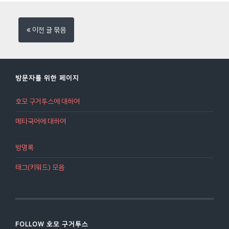
성및종합의견'의 내용을 어떻게 기록해야 하는지
확신합니다. 저는 오늘 여러분들께 영일고등학교
와 관련하여, 위 보고서에 제시된 '사례 및 총평'을
에서의 추억을 공유하고, 가장 란경다운 삶을 살고
바탕으로, 몇 가지 내용을 덧붙여 정리한 것입니
이전 글 묶음
있는 지금의 제 모습을 소개하고자 합니다. ― 본
다. 행동특성및종합의견 작성 방법# 평가자가 발
문 중에서.[글 읽어보기] https://brunch.co.kr/
전 가능성이 크다고 판단할 수 있는 사례를 제시합
@googeo/40 ..
니다.# 진로나 학업 역량, 인성 등의 변화 과정, 발
전 과정을 기록합니다.# 활동한 내용에 대해, 그
방문자를 위한 페이지
과정에서 학생이 어떤 역할을 했느냐를 기록합니
다.# 학생의 가치관과 품성 행동특성및종합의견
호모 구거투스에 대하여
작성시 유의점# 학생부 다른 항목에서 알 수 있는
사실을 굳이 다시 언급하지 말 것.# 높은 학업 역
메타국어에 대하여
량을 갖춘 학생의 경우, 그 수..
방명록
태그(키워드) 모음
FOLLOW 호모 구거투스