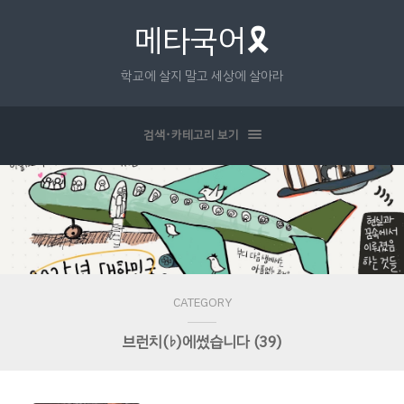
메타국어🎗
학교에 살지 말고 세상에 살아라
검색･카테고리 보기
CATEGORY
브런치(♭)에썼습니다 (39)