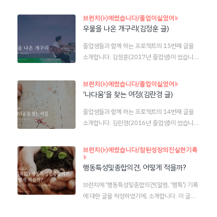
자 수도 적고 상대적으로 입력하기 쉬운 부분이지
학생이 학교에서 단체로 시행되는 자율활동을 통
만, 그렇더라도 이 항목이 학생부 전체의 관점을
브런치(♭)에썼습니다/졸업이싫었어♭
해서 자신만의 의미를 찾고 실천하고 변화해야 하
제시하는 부분이라는 것을 인지하고 특히 '진로희
우물을 나온 개구리(김정훈 글)
는 의무가 있습니다. 사실은 학교에서 이런 걸 지
망사유'만큼은 의미있는 내용으로 채우는 것이 좋
도해 주면 더 좋겠지요.어쨌든, 대부분의 경우, 자
졸업생들과 함께 하는 프로젝트의 15번째 글을
습니다. 브런치에 연재 중인 매거진에 쓴 글을 소
율활동은 단체로 활동한 것인 만큼 기록에 있어서
소개합니다. 김정훈(2017년 졸업생)이 썼습니
개합니다. 많은 학생들이 진로희망사유를 작성하
는 ‘남들과 다른’ 개인의 특성을 드러내는..
다. 대학에 오고 나서 제가 성장하고 있다는 느낌
는 데 어려움을 겪는 이유는 이를 '동기'나 '계
을 많이 받아요. 물론 아직 많이 어리고 미숙하지
기'라고 생각하는 데 있습니다. 이렇게 한정해 버
브런치(♭)에썼습니다/졸업이싫었어♭
만 2017년 초의 저와 지금의 저를 비교하면 조금
리면 진로희망사유는 진로가 바뀌지 않는 한, 같은
'나다움'을 찾는 여정(김란경 글)
은 더 어른이 된 것 같은 기분이 들어요. 제가 고등
내용이 반복 기록될 수밖에 없습니다. 그런데 그렇
졸업생들과 함께 하는 프로젝트의 14번째 글을
학생 때 만들어서 지금껏 가지고 있는 신조는 ‘같
게 하면 왠지 안 될 것 같잖아요? 진로희망사유는
소개합니다. 김란경(2016년 졸업생)이 썼습니
은 실패를 반복하지 말자’예요. 흔한 격언이죠? 저
과거의 '동기'에 불과한 것이 아닙니다. '현재'와
다. ‘고등학생’ 때도 무엇이 나다운 것인지 알았냐
는 생각보다 굉장히 모자란 사람이에요. 능력도 부
'미래'도 중요합니다. ― 본문 중에서...
고 물어본다면 쉽게 대답하지 못할 것 같습니다.
족하고, 생각도 깊지 않죠. 그 탓에 실패를 항상 달
브런치(♭)에썼습니다/참된성장의진실한기록
‘그건 나답지 않아!’라는 말을 쓰기는 했지만, 사실
♭
고 살았어요. 인간관계든 학업이든 분야를 막론하
행동특성및종합의견, 어떻게 적을까?
은 ‘나다움’에 대해 깊게 생각해볼 시간도 없었고
고 성공한 일이 드물었어요. 그래도 실패를 할 때
여유도 없었습니다. 하지만 돌이켜보면 대학생이
면 저 말을 떠올리며 실패의 원인을 계속해서 곱씹
브런치에 '행동특성및종합의견(일명, '행특') 기록
되어 알게 된 나만의 색깔, ‘란경다움’은 대부분 학
었어요. 원인을 알아내야 다시는 같은 실패를 하지
에 대한 글을 작성하였기에, 소개합니다. 이 글은
창 시절에 형성되었고, 그중에서도 ‘영일고등학
않을 테니까요. ― 본문 중에..
담임의 추천서 혹은 학생사용설명서 격인 '행동특
교’에서 경험했던 것들이 아주 큰 영향을 주었다