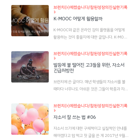
아래 링크를 눌러 읽어 보세요. [기록] 자기평가서
22학년도 대입부터는 자소서 문항이 바뀌었습니
브런치(♭)에썼습니다/참된성장의진실한기록
를 활용한 교과세특 쓰기 '2021학년도 서울대학
♭
다. 2021년에 이 글을 읽는 학생 또는 학부모, 교
교 학종 안내서'의 내용을 참고하여, | 달라진 작성
K-MOOC 어떻게 활용할까
사께서는 그 점을 염두에 두고, 구성 및 글감 선정
지침과 입시 환경의 변화로 인해, 올해도 교과세특
의 측면에서 참고만 하시기 바랍니다. https://br
K-MOOC와 같은 온라인 강의 플랫폼을 어떻게
의 방법을 고민해 봅니다. 매년 기존의 글을 수정
unch.co.kr/@googeo/37 자소서 잘 쓰는 법
활용하는 것이 좋을지에 대한 글입니다. K-MOO
해 오다가 오랜만에 brunc..
#01 강점이 드러나게, 학생부에 기록된 활동을
C 외에도 다양한 온라인 강의 플랫폼을 소개하였
동기-과정-결과로 엮어 보세요. | (대입 자소서에
습니다. https://brunch.co.kr/@googeo/57
브런치(♭)에썼습니다/참된성장의진실한기록
관한 글입니다.) 2020. 9. 6. 기존 글의 관점만
♭
K-MOOC 어떻게 활용할까? 단순한 진로 탐색을
유지하고 완전히 새로운 내용으로 수정하였습니
발등에 불 떨어진 고3들을 위한, 자소서
넘어, 학교생활과 연계하세요 | 학생부종합전형
다. 자기� brunch.co.kr https://brunch.co.
긴급처방전
(이하, ‘학종’)의 중요성이 부각되면서 언제부턴가
kr/@googeo/39 자소서..
K-MOOC가 많은 입시 전문가들과 교육자들의 입
브런치에 쓴 글이다. 매년 학생들의 자소서를 볼
에 오르내리고 있습니다. 학종 초기에는 학교생활
때마다 너무나도 아쉬운 것은 그들이 학종과 자소
기록부(이하, ‘학생부’)에 기재하는 내용의 제한이
서에 대해 전혀 이해를 못하고 있다는 거다. 고교
많지 않았기 때문에 이런 강좌를 많이 듣는 것이
생활 내내 무관심한 것도 문제인데, 수시를 준비하
브런치(♭)에썼습니다/참된성장의진실한기록
유리한 측면이 분명히 있었던 듯합니다. 왜냐하면,
♭
는 그 순간까지도 여전히 무관심하다. 대교협에서
학교 수업 외에도 ‘자발적으로’, 단순히 ‘궁금해 br
자소서 잘 쓰는 법 #06
운영하는 대입정보포털에 들어가 본 경험조차 없
unch.co.kr 해당 글은 2020년 3월 27일자로 ..
다. 서울대학교 입학처에서 운영하는 아로리 사이
자소서 쓰기에 대한 구체적이고 실질적인 안내를
트를 모른다. 학종의 공통평가요소라고 주요 6개
해야겠다고 맘 먹고 첫 글을 쓴 게 2017년 9월이
대학이 공개를 했는데, 그런 것도 본 적이 없다. 그