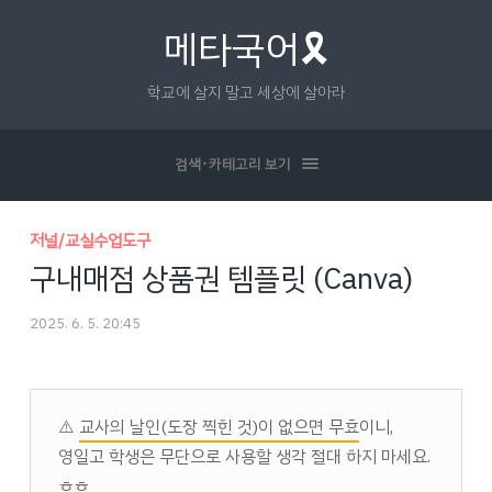
메타국어🎗
학교에 살지 말고 세상에 살아라
검색･카테고리 보기
저널/교실수업도구
구내매점 상품권 템플릿 (Canva)
2025. 6. 5. 20:45
⚠️
교사의 날인(도장 찍힌 것)이 없으면 무효
이니,
영일고 학생은 무단으로 사용할 생각 절대 하지 마세요.
ㅎㅎ