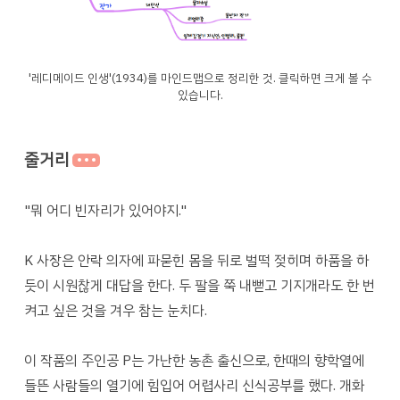
'레디메이드 인생'(1934)를 마인드맵으로 정리한 것. 클릭하면 크게 볼 수
있습니다.
줄거리
"뭐 어디 빈자리가 있어야지."
K 사장은 안락 의자에 파묻힌 몸을 뒤로 벌떡 젖히며 하품을 하
듯이 시원찮게 대답을 한다. 두 팔을 쭉 내뻗고 기지개라도 한 번
켜고 싶은 것을 겨우 참는 눈치다.
이 작품의 주인공 P는 가난한 농촌 출신으로, 한때의 향학열에
들뜬 사람들의 열기에 힘입어 어렵사리 신식공부를 했다. 개화