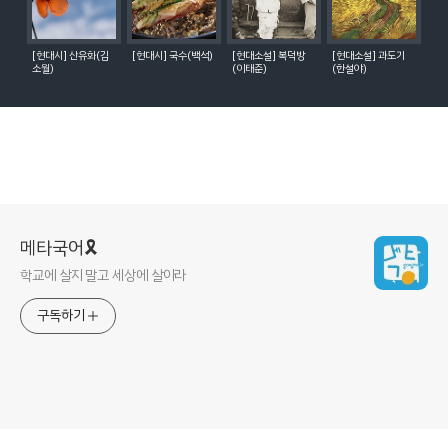
[현대시] 산유화(김
[현대시] 국수(백석)
[현대소설] 복덕방
[현대소설] 과도기
소월)
(이태준)
(한설야)
메타국어🎗
학교에 살지 말고 세상에 살아라
구독하기