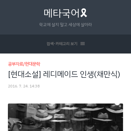
메타국어🎗
학교에 살지 말고 세상에 살아라
검색･카테고리 보기
공부자료/현대문학
[현대소설] 레디메이드 인생(채만식)
2016. 7. 24. 14:38