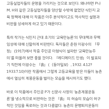
고등실업자들의 운명을 가리키는 것으로 보인다. 왜냐하면 P나
M, H와 같은 고등실업자들을 양산할 수밖에 없었던 식민지 교
육 정책에 대해 이 작품은 아주 분석적이고도 역사적인 설명과
비판을 상세하게 하고 있기 때문이다.
특히 작가는 식민지 근대 초기의 ‘교육만능론’의 무대책과 무책
임성에 대해 신랄하게 비판한다. 독자들은 춘원 이광수의 「무
정」(1917)에서 작중 주인공 이형식이 설파한 ‘교육만능주
의’를 떠올려 보면 좋을 것이다. 「레디메이드 인생」이 발표되
기 직전에 이광수는 「흙」(〈동아일보〉, 1932. 4.12?
1933.7.10)이란 작품에서 그렇게 고등교육을 받은 이들이 농촌
에서 열심히 계몽운동을 벌이는 모습을 제시하기도 했다.
바로 이 작품에서 주인공 P가 신문사 사장의 ‘농촌계몽운동
론’을 냉소적으로 비판하는 것은 「흙」의 허숭의 모습이 허구
적인 것임을 폭로하는 것과 다름없다. 농촌의 문맹퇴치운동이