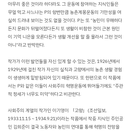
아무리 좋은 것이라 하더라도 그 운동에 참여하는 지식인들은
무얼 먹고 사느냐는 P의 항변만큼 농촌계몽운동의 기만성을 여
실히 드러내 보이는 것도 없을 것이다. P는 또 “농민이 우매하다
든지 문화가 뒤떨어졌다든지 또 생활이 비참한 것이 근본 원인
이 기억 니은을 모른다든가 생활 개선을 할 줄 몰라서 그런 것이
아니”라고 반박한다.
작가가 이런 발언들을 자신 있게 할 수 있는 것은, 1926년에서
1929년에 걸친 작가 자신의 실직과 고향에서의 농촌 생활 경험
이 생생하게 밑받침되어 있기 때문이다. 또 한편으로 이 작품에
서는 P와 같은 이들이 사회주의 혁명운동에 뛰어들기에도 “주관
적 정세가 너무도 미약”하다고 비관한다.
사회주의 계열의 작가인 이기영이 「고향」(조선일보,
1933.11.15～1934.9.21)이라는 작품에서 작중 지식인 주인공
인 김희준이 결국 노동자와 농민의 연대를 통해 혁명의 전망을