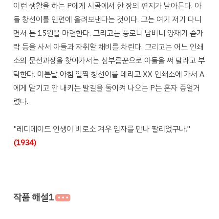
이런 생활을 하는 P에게 시골에서 한 장의 편지가 날아든다. 아
들 창선이를 인편에 올려보낸다는 것이다. 그는 여기 저기 다니
면서 돈 15원을 마련한다. 그리고는 풍로니 남비니 양재기 숟가
락 등을 사서 아들과 자취할 채비를 차린다. 그리고는 어느 인쇄
소의 문선과장을 찾아가서는 심부름꾼으로 아들을 써 달라고 부
탁한다. 이튿날 아침 일찍 창선이를 데리고 XX 인쇄소에 가서 A
에게 맡기고 안 내키는 발길을 돌이켜 나오는 P는 혼자 중얼거
렸다.
"레디메이드 인생이 비로소 겨우 임자를 만나 팔리었구나."
(1934)
작품 해설1