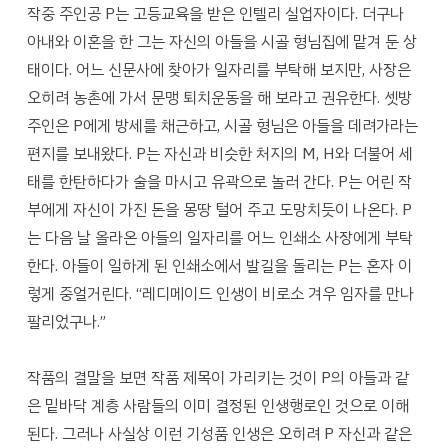
작중 주인공 P는 고등교육을 받은 인텔리 실업자이다. 더구나
아내와 이혼을 한 그는 자신의 아들을 시골 형님집에 맡겨 둔 상
태이다. 어느 신문사에 찾아가 일자리를 부탁해 보지만, 사장은
오히려 농촌에 가서 문맹 퇴치운동을 해 보라고 권유한다. 셋방
주인은 P에게 방세를 채근하고, 시골 형님은 아들을 데려가라는
편지를 보내왔다. P는 자신과 비슷한 처지의 M, H와 더불어 세
태를 한탄하다가 술을 마시고 유곽으로 놀러 간다. P는 어린 작
부에게 자신이 가진 돈을 몽땅 털어 주고 도망치듯이 나온다. P
는 다음 날 올라온 아들의 일자리를 어느 인쇄소 사장에게 부탁
한다. 아들이 일하게 된 인쇄소에서 발길을 돌리는 P는 혼자 이
렇게 중얼거린다. “레디메이드 인생이 비로소 겨우 임자를 만나
팔리었구나.”
작품의 결말을 보면 작품 제목이 가리키는 것이 P의 아들과 같
은 밑바닥 계층 사람들의 이미 결정된 인생행로인 것으로 이해
된다. 그러나 사실상 이런 기성품 인생은 오히려 P 자신과 같은