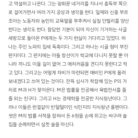
고 역설하고 나온다. 그는 광화문 네거리를 지나서 총독부 쪽으
로 걸어가면서 여러 가지 공상과 생각을 한다. 일제와 신흥 부르
조아는 노동자와 농민의 교육열을 부추켜서 실질 인텔리를 양산
한다는 생각도 한다. 참담한 기분이 되어 자신이 기거하는 사글
세방으로 돌아온 P에게는 두 가지 현실이 기다리고 있었다. 하
나는 주인 노파의 집세 독촉이다. 그리고 하나는 시골 형이 부친
편지이다. 그 편지에는 아들 창선이가 학교에 다니지 못할 뿐 아
니라 끼니도 이을 길이 없어 그 애처러움을 견디지 못한다고 적
고 있다. 그리고는 어떻게 차비가 마련되면 애비인 P에게 올려
보내겠다고 쓰여 있는 것이다. 잔뜩 심사가 착잡해 있는 P의 거
처로 M과 H가 찾아온다. M은 법률을 전공해서 육법전서를 줄
줄 외는 친구다. 그리고 H는 경제학을 전공한 지식청년이다. 그
러나 이들은 한결같이 빈털털이인 식민지의 지식청년 룸펜이다.
셋은 M의 법률 서적을 잡혀서 돈 6원을 손에 쥐고는 싸구려 술
집을 순례하면서 실컷 술을 마신다.