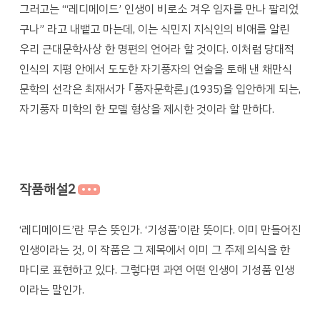
그러고는 “‘레디메이드’ 인생이 비로소 겨우 임자를 만나 팔리었
구나” 라고 내뱉고 마는데, 이는 식민지 지식인의 비애를 알린
우리 근대문학사상 한 명편의 언어라 할 것이다. 이처럼 당대적
인식의 지평 안에서 도도한 자기풍자의 언술을 토해 낸 채만식
문학의 선각은 최재서가 ｢풍자문학론｣(1935)을 입안하게 되는,
자기풍자 미학의 한 모델 형상을 제시한 것이라 할 만하다.
작품해설2
‘레디메이드’란 무슨 뜻인가. ‘기성품’이란 뜻이다. 이미 만들어진
인생이라는 것, 이 작품은 그 제목에서 이미 그 주제 의식을 한
마디로 표현하고 있다. 그렇다면 과연 어떤 인생이 기성품 인생
이라는 말인가.