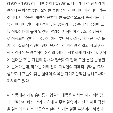
(1937～1938)와 ｢태평천하｣(1938)로 나아가기 전 단계의 채
만식다운 창작방법의 불안한 통합 상태가 여기에 마련되어 있는
것이다. 이 작품이 채만식 문학의 한 출발점으로서 중시되는 이
유가 여기에 있다. 세계적인 경제공황의 파급 속에서 극심한 고
등 실업상태에 놓여 있었던 ‘P’라는 지식인이 작품의 주인공으
로 설정되어 있다. 비굴하게 취직 부탁을 하러 갔다가 곧바로 쫓
겨나는 삽화적 장면이 먼저 묘사된 후, 지식인 실업의 사회구조
적‧역사적 원인분석이 논설의 형태로 장황하게 제시된다. 구직
에 실패한 ‘P’는 자신의 장서와 양복까지 잡혀 구한 돈을 난봉질
에 할애하는데, 작가는 이와 같이 지식인의 퇴폐적 행태를 묘사
함으로써 그들이 갖는 삶에의 의욕을 자기기만적인 형태로나마
제시하고 있다.
이 작품에서 가장 흥미롭고 압권인 대목은 이처럼 자기 비하감
과 모멸감에 빠진 ‘P’가 마침내 아무런 말없이 자신의 아들 창선
을 일찍이 인쇄소 직공으로 팔아 넘기는 결말 부분이라 하겠다.