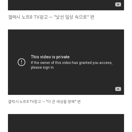
갤럭시 노트8 TV광고 ― "낯선 일상 속으로" 편
갤럭시 노트8 TV광고 ― "더 큰 세상을 향해" 편