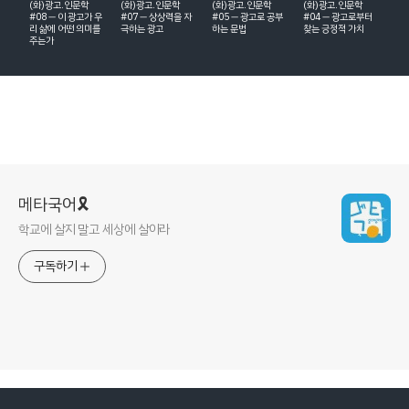
(화)광고.인문학
(화)광고.인문학
(화)광고.인문학
(화)광고.인문학
#08 ― 이 광고가 우
#07 ― 상상력을 자
#05 ― 광고로 공부
#04 ― 광고로부터
리 삶에 어떤 의미를
극하는 광고
하는 문법
찾는 긍정적 가치
주는가
메타국어🎗
학교에 살지 말고 세상에 살아라
구독하기