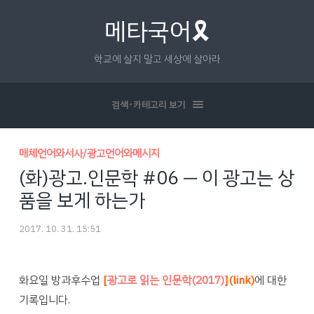
메타국어🎗
학교에 살지 말고 세상에 살아라
검색･카테고리 보기
매체언어와서사/광고언어와메시지
(화)광고.인문학 #06 ― 이 광고는 상
품을 보게 하는가
2017. 10. 31. 15:51
화요일 방과후수업
[
광고로 읽는 인문학(2017)
](link)
에 대한
기록입니다.