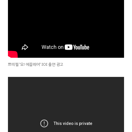
쁘띠첼 '오! 에끌레어' IOI 출연 광고