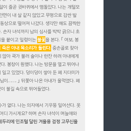
 말이 줄곧 귓바퀴에서 맴돌았다. 나는 개털모
면이 내 살 같지 않았고 무명으로 감싼 발
가 동상으로 떨어져 나갔다. 생각만 해도 끔찍한
. 손자 녀석까지 남의 심사를 박박 긁으니 초
 몸을 붙이고 일렁이는
불꽃
을 본다. ｢ 여보, 봉
 죽은 아내 목소리가 들린다.
중손골로 찾아
지 않아 곽가 불러 술이나 한잔 하려 아내에게
다. 봉창이 훤했다. 나는 방문을 열고 뛰어나
 일고 있었다. 덩이덩이 쌓아 둔 폐 지더미가
님이……. ｣ 뒤쫓아 나온 아내가 울먹였다. 폐
없이 불길 속으로 뛰어들었다.
수가 없다. 나는 의자에서 기우뚱 일어선다. 옷
 어디 가시게요? 하며 손자 녀석이 며늘애와
 테두리에 인조털 달린 겨울용 검정 고무신을