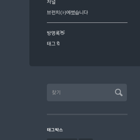
저널
브런치(♭)에썼습니다
방명록👋
태그🔖
태그박스