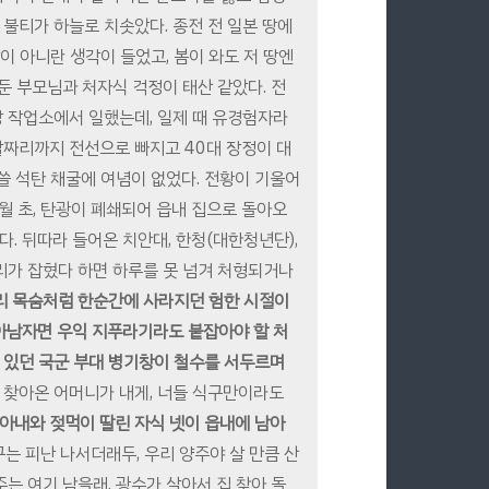
 불티가 하늘로 치솟았다. 종전 전 일본 땅에
이 아니란 생각이 들었고, 봄이 와도 저 땅엔
 둔 부모님과 처자식 걱정이 태산 같았다. 전
장 작업소에서 일했는데, 일제 때 유경험자라
살짜리까지 전선으로 빠지고 40대 장정이 대
쓸 석탄 채굴에 여념이 없었다. 전황이 기울어
월 초, 탄광이 폐쇄되어 읍내 집으로 돌아오
. 뒤따라 들어온 치안대, 한청(대한청년단),
리가 잡혔다 하면 하루를 못 넘겨 처형되거나
리 목숨처럼 한순간에 사라지던 험한 시절이
아남자면 우익 지푸라기라도 붙잡아야 할 처
 있던 국군 부대 병기창이 철수를 서두르며
 찾아온 어머니가 내게, 너들 식구만이라도
아내와 젖먹이 딸린 자식 넷이 읍내에 남아
구는 피난 나서더래두, 우리 양주야 살 만큼 산
주는 여기 남을래. 광수가 살아서 집 찾아 돌