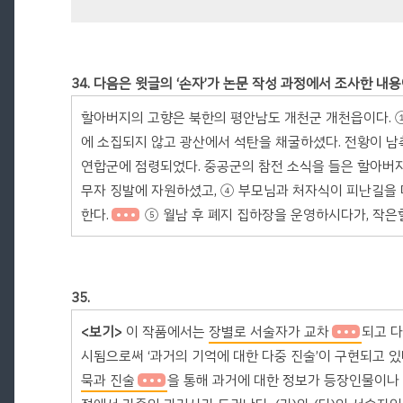
34. 다음은 윗글의 ‘손자’가 논문 작성 과정에서 조사한 내
할아버지의 고향은 북한의 평안남도 개천군 개천읍이다. 
에 소집되지 않고 광산에서 석탄을 채굴하셨다. 전황이 
연합군에 점령되었다. 중공군의 참전 소식을 들은 할아버지
무자 징발에 자원하셨고, ④ 부모님과 처자식이 피난길을
한다.
⑤ 월남 후 폐지 집하장을 운영하시다가, 작은
35.
<보기>
이 작품에서는
장별로 서술자가 교차
되고 다
시됨으로써 ‘과거의 기억에 대한 다중 진술’이 구현되고 있
묵과 진술
을 통해 과거에 대한 정보가 등장인물이나