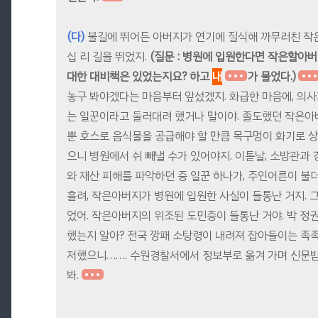
(다)
불길에 뛰어든 아버지가 연기에 질식해 까무러친 작
십 리 길을 뛰었지.
(질문 : 병원에 입원한다면 작은할아
대한 대비책은 있었는지요? 하고
내
가 물었다.)
놓구 봐야겠다는 마음부터 앞섰겠지. 화급한 마음에, 의
는 일꾼이라고 둘러대려 했거나 말이야. 졸도했던 작은아
뿐 호스로 음식물을 공급해야 할 만큼 목구멍이 화기로 상
으니 병원에서 쉬 빼낼 수가 있어야지. 이튿날, 소방관과
와 재산 피해를 파악하던 중 일꾼 하나가, 주인어른이 불
흘려, 작은아버지가 병원에 입원한 사실이 들통난 거지. 
었어. 작은아버지의 위조된 도민증이 들통난 거야. 박 정
했는지 알아? 전국 깡패 소탕령이 내려져 잡아들이는 족족
저했으니……. 수원경찰서에서 정보부로 옮겨 가며 신문
봐.