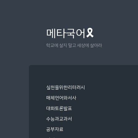
메타국어🎗
학교에 살지 말고 세상에 살아라
실천을위한리터러시
매체언어와서사
대화토론발표
수능과교과서
공부자료