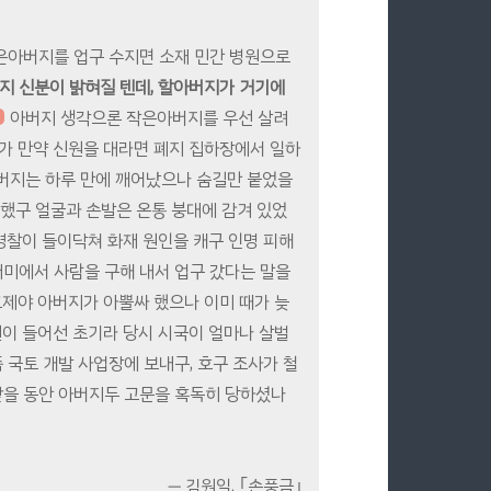
은아버지를 업구 수지면 소재 민간 병원으로
버지 신분이 밝혀질 텐데, 할아버지가 거기에
아버지 생각으론 작은아버지를 우선 살려
사가 만약 신원을 대라면 폐지 집하장에서 일하
버지는 하루 만에 깨어났으나 숨길만 붙었을
했구 얼굴과 손발은 온통 붕대에 감겨 있었
 경찰이 들이닥쳐 화재 원인을 캐구 인명 피해
더미에서 사람을 구해 내서 업구 갔다는 말을
그제야 아버지가 아뿔싸 했으나 이미 때가 늦
권이 들어선 초기라 당시 시국이 얼마나 살벌
 국토 개발 사업장에 보내구, 호구 조사가 철
받을 동안 아버지두 고문을 혹독히 당하셨나
― 김원일, ｢손풍금｣