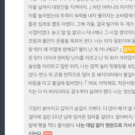
아올 날까지 대장간을 지켜야지. ｣ 하던 어머니의 마지막
자를 눌러썼는데 트럭이 속력을 내자 몰아치는 눈바람에 안
톱은 집게로 뽑듯 아렸다. 그해 겨울, 결국 발가락 두 개
시절이었다. 늙고 할 일 없으니 자나깨나 그 시절 생각이다
조함과 불안이 온몸을 옥죄어 온다. 나는 의자 등받이에
창 밖이 왜 저렇게 환해요? 불이 난 게 아니에요? ｣
갑자기
온 맏이 녀석과 한바탕 난리를 치르고 난 뒤 화가 가라앉
술상을 차리라고 말한 뒤라, 나는 깜짝 놀라 뒷봉창을 보았
갔다. 변소 뒤 군용 천막으로 덮어 둔 폐지더미에서 불길이
바람을 타고 불길에 휩싸였다. ｢ 여보, 어떡해요. 작은서방
지는 다 타 버리더라도 광수부터 살려야 했다. 나는 정신
기침이 쏟아지고 갑자기 숨길이 가쁘다. 더 앉아 배겨 낼 
걸이에 걸린 10년 넘게 입어온 점퍼를 걸친다. 할아버지,
함께 빵을 먹다 돌아본다.
나는 대답 없이 현관으로 가서
신는다.