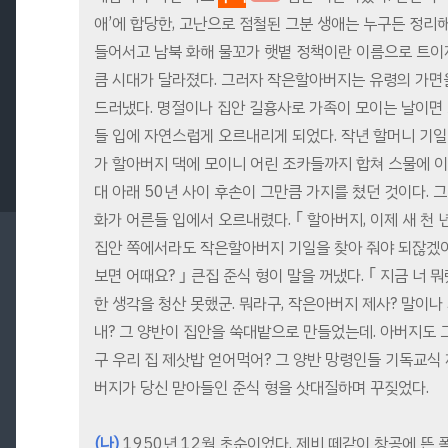
애’에 합당한, 고난으로 점철된 그분 생애는 누구든 정리해
들어서고 남북 화해 물꼬가 햇볕 정책이란 이름으로 트이자
큼 시대가 달라졌다. 그러자 작은할아버지는 유령의 가면
드러냈다. 명절이나 집안 길흉사로 가족이 모이는 날이면
들 입에 자연스럽게 오르내리게 되었다. 작년 할머니 기일 
가 할아버지 댁에 모이니 어린 조카들까지 합쳐 스물에 이르
대 아래 50년 사이 후손이 그만큼 가지를 쳤던 것이다. 
화가 어른들 입에서 오르내렸다. ｢ 할아버지, 이제 새 천
집안 쪽에서라도 작은할아버지 기일을 찾아 줘야 되잖겠어
보면 어때요? ｣ 큰집 준식 형이 말을 꺼냈다. ｢ 지금 너
한 생각을 청산 못했군. 뭐라구, 작은아버지 제사? 말이나
내? 그 양반이 집안을 쑥대밭으로 만들었는데. 아버지도 그
구 우리 집 제삿밥 얻어먹어? 그 양반 망령인들 기독교식 
버지가 당신 맏아들인 준식 형을 삿대질하며 꾸짖었다.
(나)
1950년 12월 초순이었다. 제비 떼같이 창공에 뜬