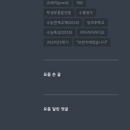
프레지(prezi)
TED
학생부종합전형
수행평가
수능연계교재(2015)
방과후학교
수능특강(2015)
리터러리라디오
2019년1학기
"브런치에썼습니다"
요즘 쓴 글
요즘 달린 댓글