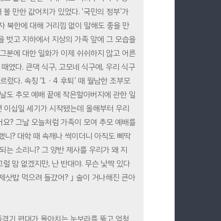
 볼 만한 값어치가 있었다. ‘국민의 정부’가
 북한에 대해 거리낌 없이 말해도 좋을 만
을 벗고 지하에서 지상의 가족 앞에 그 모습을
 그분에 대한 일화가 이제 쉬쉬하지 않고 어른
때였다. 큰댁 식구, 고모네 식구에, 우리 식구
렀다. 속칭 ‘1ㆍ4 후퇴’ 때 월남한 조부모
그날도 추모 예배 끝에 작은할아버지에 관한 일
 년 이십일 세기가 시작됐는데 올해부터 우리
요? 그날 오늘처럼 가족이 모여 추모 예배를
 뭐랬니? 대학 때 속깨나 썩이더니 아직도 삐딱
 되는 소리니? 그 양반 제사를 우리가 왜 지
럴 맘 없겠지만, 난 반대야. 무슨 낯짝 있다
제삿밥 먹으려 들갔어? ｣ 술이 거나해진 큰아
 폭격기 편대가 몰아치는 눈보라를 뚫고 엄청