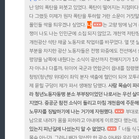
난 양의 폭탄을 퍼붓고 있었다. 폭탄이 떨어지는 지점마다
다 그랬듯 미제가 원자 폭탄을 투하할 거란 소문이 거짓말
풀인들 싹을 틔우겠냐 싶었다.
나
는 고향 땅에 남겨
쟁이 나도 나는 인민군에 소집 되지 않았고, 개천역 저탄
개천광산 석탄 채굴 노동자로 작업터를 바꾸었다. 열 댓 
부분을 차지한 광산 노동자들은 전쟁 와중에도 전선에서 
평양을 남쪽에 내줬다는 소식이 광산까지 전해지기가 10
자 아니나 다를까, 뒤이어 국군과 연합군이 읍내를 점령했다
청방(청년방 위대)이 좌익 분자 색출에 혈안이 되어 꼬투
제 묻힐 구덩이 제가 파서 생매장 당했다.
사람 목숨이 파
라 청년노동자동맹 분소 부부장이었던 나로서는 우선 살
지였다. 중공군 참전 소식이 들리고 마침 개천읍에 주둔해
노무자를 징발하기에 나는 거기에 자원했다.
부대로
남으로 내려가 몸을 피하라고 아내에게 이르겠다 했는데,
있는지 피난길에 나섰는지 알 수 없었다.
｢ 너들 식
목숨 아닌가. 그러니 배가 앞산만 한 광수 아내와 우리 양