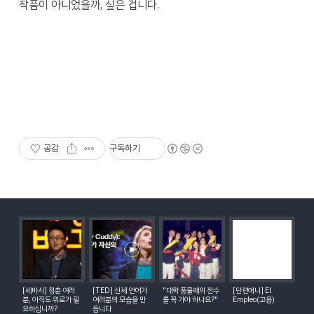
작품이 아니었을까, 싶은 겁니다.
공감
구독하기
[세바시] 청춘 여러
[TED] 신체 언어가
"대학 풍물패의 전수
[단편애니] El
분, 아직도 위로가 필
여러분의 모습을 만
를 꼭 가야 하나요?"
Empleo(고용)
요하십니까?
듭니다