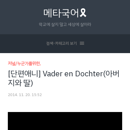
메타국어🎗
학교에 살지 말고 세상에 살아라
검색･카테고리 보기
저널/누군가를위한,
[단편애니] Vader en Dochter(아버
지와 딸)
2014. 11. 20. 15:52