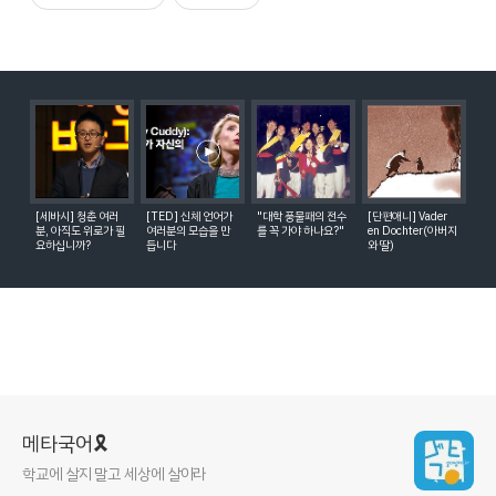
[세바시] 청춘 여러
[TED] 신체 언어가
"대학 풍물패의 전수
[단편애니] Vader
분, 아직도 위로가 필
여러분의 모습을 만
를 꼭 가야 하나요?"
en Dochter(아버지
요하십니까?
듭니다
와 딸)
메타국어🎗
학교에 살지 말고 세상에 살아라