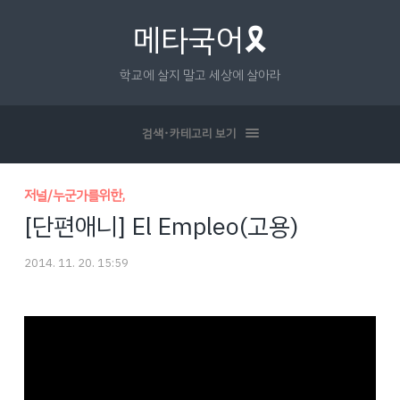
메타국어🎗
학교에 살지 말고 세상에 살아라
검색･카테고리 보기
저널/누군가를위한,
[단편애니] El Empleo(고용)
2014. 11. 20. 15:59