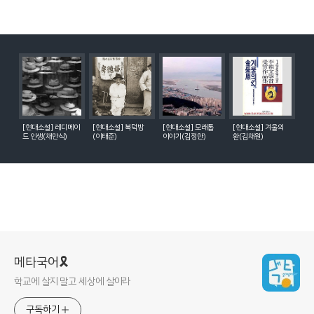
[현대소설] 레디메이
[현대소설] 복덕방
[현대소설] 모래톱
[현대소설] 겨울의
드 인생(채만식)
(이태준)
이야기(김정한)
환(김채원)
메타국어🎗
학교에 살지 말고 세상에 살아라
구독하기