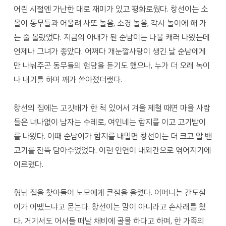
어린 시절엔 가난한 대로 재미가 있고 평화로웠다. 창선이는 소
몰이 동무들과 어울려 사또 놀음, 소경 놀음, 각시 놀이에 해 가
는 줄 몰랐었다. 지금의 아내가 된 순남이는 나물 캐러 나왔는데
언제나 그녀가 좋았다. 어쩌다 개눈깔사탕이 생긴 날 순남에게
만 나눠주곤 동무들의 험담을 듣기도 했으나, 누가 더 오래 녹이
나 내기를 하며 깨가 쏟아졌더랬다.
창선의 집에는 고깃배가 한 척 있어서 겨울 제철 때면 마을 사람
들은 너나없이 남자는 수레로, 여인네는 함지를 이고 고기받이
를 나왔다. 이때 순남이가 함지를 내밀면 창선이는 더 크고 알 밴
고기를 잔뜩 담아주었었다. 이런 인연이 내외간으로 엮어지기에
이르렀다.
형님 집을 찾아들어 노모에게 큰절을 올렸다. 어머니는 간도살
이가 어땠느냐고 묻는다. 창선이는 말이 아니라고 손사래를 쳤
다. 거기서도 어서들 떠날 채비에 골몰 하다고 하며, 한 가족의