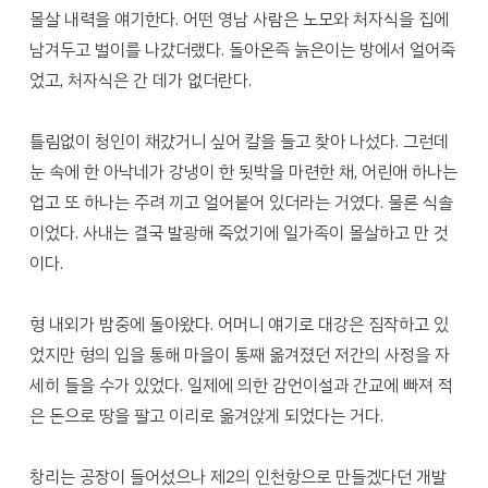
몰살 내력을 얘기한다. 어떤 영남 사람은 노모와 처자식을 집에
남겨두고 벌이를 나갔더랬다. 돌아온즉 늙은이는 방에서 얼어죽
었고, 처자식은 간 데가 없더란다.
틀림없이 청인이 채갔거니 싶어 칼을 들고 찾아 나섰다. 그런데
눈 속에 한 아낙네가 강냉이 한 됫박을 마련한 채, 어린애 하나는
업고 또 하나는 주려 끼고 얼어붙어 있더라는 거였다. 물론 식솔
이었다. 사내는 결국 발광해 죽었기에 일가족이 몰살하고 만 것
이다.
형 내외가 밤중에 돌아왔다. 어머니 얘기로 대강은 짐작하고 있
었지만 형의 입을 통해 마을이 통째 옮겨졌던 저간의 사정을 자
세히 들을 수가 있었다. 일제에 의한 감언이설과 간교에 빠져 적
은 돈으로 땅을 팔고 이리로 옮겨앉게 되었다는 거다.
창리는 공장이 들어섰으나 제2의 인천항으로 만들겠다던 개발