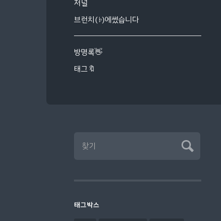
저널
브런치(♭)에썼습니다
방명록👋
태그🔖
태그박스