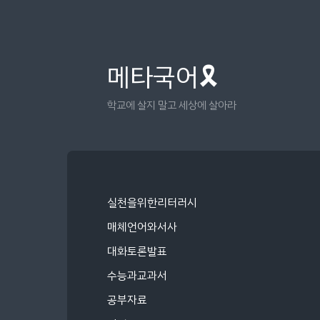
메타국어🎗
학교에 살지 말고 세상에 살아라
실천을위한리터러시
매체언어와서사
대화토론발표
수능과교과서
공부자료