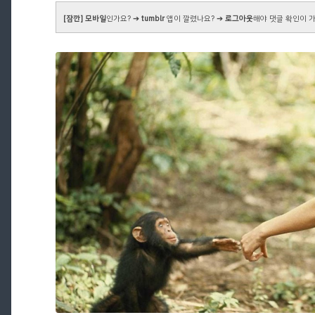
[잠깐]
모바일
인가요? ➔
tumblr
앱이 깔렸나요? ➔
로그아웃
해야 댓글
확인이 가