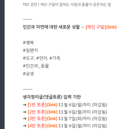
TED 강연 | 제인 구달이 말하는 사람과 동물이 공존하는 법
―――
인간과 자연에 대한 새로운 성찰
―
[
제인 구달
](link)
#행복
#침팬지
#도구, #언어, #가족
#인간과_동물
#공생
―――
생각정리글(댓글토론) 입력 기한
➔
[
1반 토론
](link)
11월 6일(월)까지 (마감됨)
➔
[
2반 토론
](link)
11월 6일(월)까지 (마감됨)
➔
[
3반 토론
](link)
11월 7일(화)까지 (마감됨)
➔
[
4반 토론
](link)
11월 6일(월)까지 (마감됨)