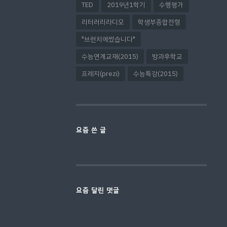
TED
2019년1학기
수행평가
리터러리라디오
학생부종합전형
"브런치에썼습니다"
수능연계교재(2015)
방과후학교
프레지(prezi)
수능특강(2015)
요즘 쓴 글
요즘 달린 댓글