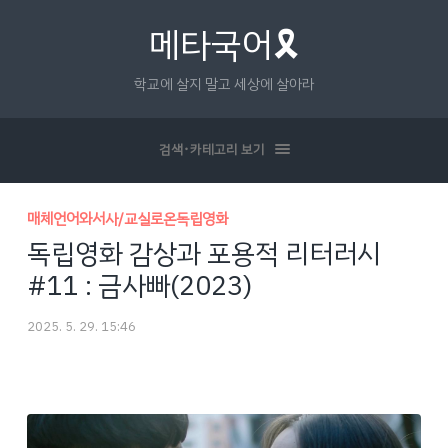
메타국어🎗
학교에 살지 말고 세상에 살아라
검색･카테고리 보기
매체언어와서사/교실로온독립영화
독립영화 감상과 포용적 리터러시
#11 : 금사빠(2023)
2025. 5. 29. 15:46