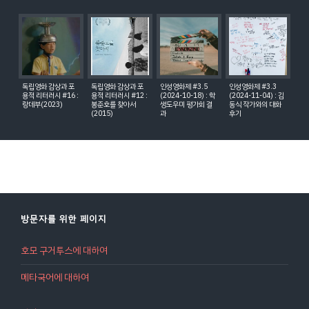
독립영화 감상과 포
독립영화 감상과 포
인성영화제 #3.5
인성영화제 #3.3
용적 리터러시 #16 :
용적 리터러시 #12 :
(2024-10-18) : 학
(2024-11-04) : 김
랑데부(2023)
봉준호를 찾아서
생도우미 평가회 결
동식 작가와의 대화
(2015)
과
후기
방문자를 위한 페이지
호모 구거투스에 대하여
메타국어에 대하여