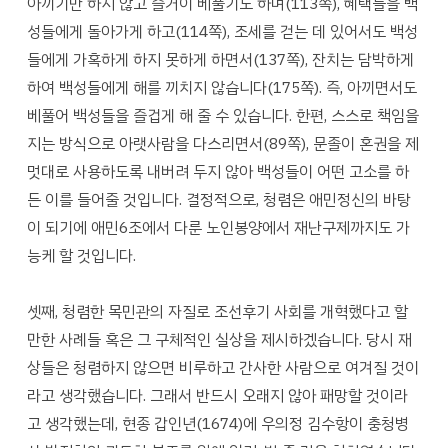
아끼기만 하지 않고 즐거이 베풀기도 하며(113쪽), 혜택들을 백
성들에게 돌아가게 하고(114쪽), 조세를 걷는 데 있어서도 백성
들에게 가혹하게 하지 못하게 하면서(137쪽), 잔치는 담박하게
하여 백성들에게 해를 끼치지 않습니다(175쪽). 즉, 아끼면서도
베풀어 백성들을 즐겁게 해 줄 수 있습니다. 한편, 스스로 책임을
지는 방식으로 아랫사람을 다스리면서(89쪽), 문졸이 혼권을 제
멋대로 사용하도록 내버려 두지 않아 백성들이 어떤 고소를 하
든 이를 들어줄 것입니다. 결정적으로, 청렴은 애민정신의 바탕
이 되기에 애민6조에서 다룬 노인봉양에서 재난구제까지도 가
능케 할 것입니다.
셋째, 청렴한 목민관의 자질로 조선후기 사회를 개혁했다고 할
만한 사례들 혹은 그 구체적인 실상을 제시하겠습니다. 당시 재
상들은 청렴하지 않으면 비루하고 간사한 사람으로 여겨질 것이
라고 생각했습니다. 그래서 반드시 오래지 않아 패망할 것이라
고 생각했는데, 현종 갑인년(1674)에 우의정 김수항이 충청병