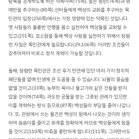
탐욕을 경계하도록 하는 덕목이며(75쪽), 좋은 평판(76쪽)과 명
예만을 추구하는(80쪽) 선비들에게 백성의 교화를 추구하는 목
민관의 입장(250쪽)에서는 가장 영향력 있는 덕목인 것입니다.
옛 사람들의 훌륭한 언행을 몸소 실천하여 백성들을 교화할 수
있고(251쪽), 검소함을 통해 백성 사랑을 실천하기 위해서 청렴
한 자질은 목민관에게 필요합니다(29,106쪽). 이러한 조건들이
갖추어져야 비로소 정치 개혁이 가능할 것입니다.
둘째, 청렴한 목민관은 조선 후기 만연해 있던 여러 가지 정치적
폐단들을 없애 민생에 큰 도움을 줄 수 있습니다. 뇌물의 풍습을
없앨 것이고(33쪽), 농부의 옥이나 물고기와 같은 것들을 받지
않을 것이며(74쪽), 과도한 공물을 받는 그릇된 관례가 있으면
이를 개혁하는 방식 등으로(87쪽) 백성들의 부담을 줄여 나갑니
다. 또, 관청에서 쓰는 물건은 백성의 힘에서 나오는 것이라 생각
하여 씀씀이를 줄이고 회계를 정확하게 하므로 백성들에게 힘을
줄 것이고(110쪽) 비축을 충만하게 합니다(111쪽). 그러면서도