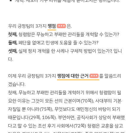
개혁: 제도나 기구 따위를 새롭게 뜯어고치는 행위입니다.
우리 긍정팀의 3가지
쟁점
은,
첫째,
청렴함은 무능하고 부패한 관리들을 개혁할 수 있는가?
둘째,
폐단을 없애고 민생에 도움을 줄 수 있는가?
셋째,
실제 정치 개혁을 한 사례나 구체적 방법이 있는가?, 입니
다.
이제 우리 긍정팀의 3가지
쟁점에 대한 근거
를 말씀드리
겠습니다.
첫째, 무능하고 부패한 관리들을 개혁하기 위해서 청렴함이 필
요한 이유는 그것이 모든 선의 근본이며(70쪽), 사대부의 기본
자질일 뿐 아니라(75쪽), 무엇보다도 애민정신의 바탕이 되기
때문입니다(29쪽, 106쪽). 부연하면, 공직사회가 상당히 부패했
다고 할 수 있는 조선 후기 사회에서(72쪽) 청렴은 교훈을 삼고