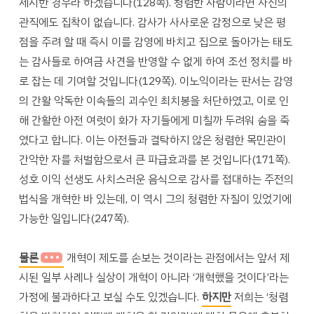
제시한 경우라 하겠습니다(128쪽). 청렴한 사람이라면 자신의
관직에도 집착이 없습니다. 감사가 사사로운 감정으로 낮은 평
점을 주려 할 때 즉시 이를 감영에 바치고 집으로 돌아가는 태도
는 감사들로 하여금 사견을 반영할 수 없게 하여 조선 정치를 바
로 잡는 데 기여할 것입니다(129쪽). 이노익이라는 판서는 감영
의 간활 악독한 이속들의 괴수인 최치봉을 처단하였고, 이로 인
해 간활한 아전 여럿이 화가 자기들에게 미칠까 두려워 숨을 죽
였다고 합니다. 이는 아전들과 결탁하지 않은 청렴한 목민관이
간악한 자를 처벌함으로서 큰 파급효과를 본 것입니다(171쪽).
성호 이익 선생도 사치스러운 음식으로 감사를 접대하는 주전의
법식을 개혁한 바 있는데, 이 역시 그의 청렴한 자질이 있었기에
가능한 일입니다(247쪽).
물론
개혁이 제도를 손보는 것이라는 관점에서는 앞서 제
시된 일부 사례나 실상이 개혁이 아니라 ‘개혁했을 것이다’라는
가정에 불과하다고 보실 수도 있겠습니다.
하지만
저희는 ‘청렴