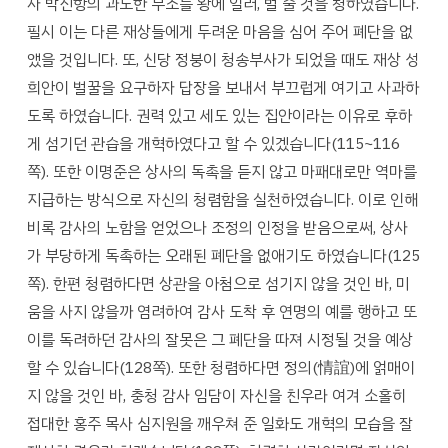
사 박진항의 과도한 부조를 왕에 일러, 벌 줄 것을 청하였습니다.
필시 이는 다른 재상들에게 두려운 마음을 심어 주어 폐단을 없
앴을 것입니다. 또, 신당 정붕이 청송부사가 되었을 때도 재상 성
희안이 벌꿀을 요구하자 답장을 보내서 부끄럽게 여기고 사과하
도록 하였습니다. 권력 있고 세도 있는 집안이라는 이유로 후하
게 섬기던 관습을 개혁하였다고 할 수 있겠습니다(115~116
쪽). 또한 이명준은 상사의 독촉을 듣지 않고 마패대로만 역마를
지급하는 방식으로 자신의 청렴함을 실천하였습니다. 이로 인해
비록 감사의 노함을 얻었으나 조정의 인정을 받음으로써, 상사
가 부당하게 독촉하는 오래된 폐단을 없애기도 하였습니다(125
쪽). 한편 청렴하다면 상관을 아첨으로 섬기지 않을 것인 바, 미
움을 사지 않을까 염려하여 감사 도착 후 연명의 예를 행하고 또
이를 독려하던 감사의 잘못은 그 폐단을 따져 시정될 것을 예상
할 수 있습니다(128쪽). 또한 청렴하다면 정의(情誼)에 얽매이
지 않을 것인 바, 충청 감사 임담이 자신을 친우라 여겨 소홀히
접대한 홍주 목사 심지원을 깨우쳐 준 일화도 개혁의 모습을 잘