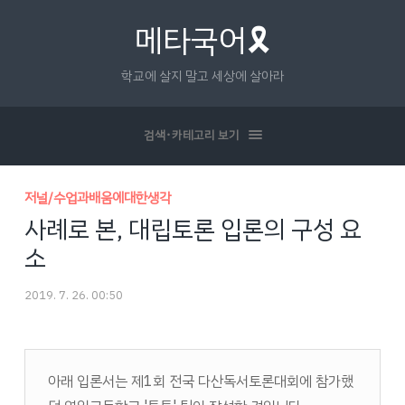
메타국어🎗
학교에 살지 말고 세상에 살아라
검색･카테고리 보기
저널/수업과배움에대한생각
사례로 본, 대립토론 입론의 구성 요
소
2019. 7. 26. 00:50
아래 입론서는 제1회 전국 다산독서토론대회에 참가했