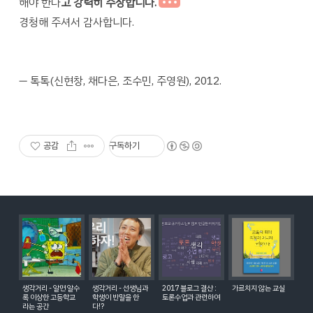
해야 한다
고 강력히 주장합니다.
경청해 주셔서 감사합니다.
― 톡톡(신현창, 채다은, 조수민, 주영원), 2012.
공감
구독하기
생각거리 - 알면 알수
생각거리 - 선생님과
2017 블로그 결산 :
가르치지 않는 교실
록 이상한 고등학교
학생이 반말을 한
토론수업과 관련하여
라는 공간
다!?