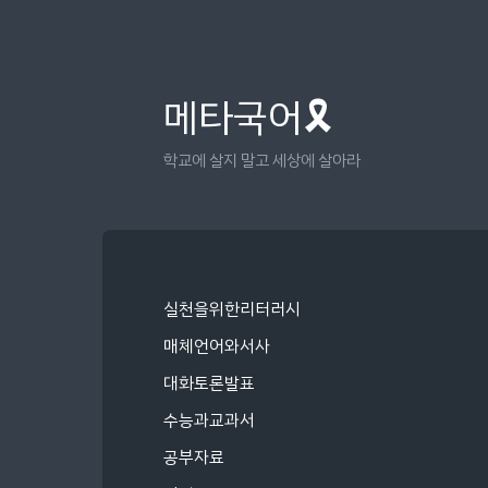
메타국어🎗
학교에 살지 말고 세상에 살아라
실천을위한리터러시
매체언어와서사
대화토론발표
수능과교과서
공부자료