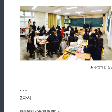
▲ 수업의 한 장
* * *
2차시
오규원의 <'꽃'의 패러디>