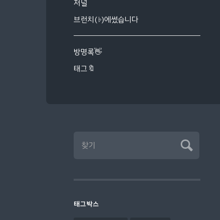
저널
브런치(♭)에썼습니다
방명록👋
태그🔖
태그박스