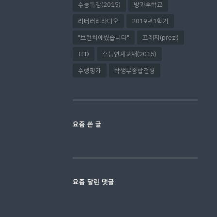
수능특강(2015)
방과후학교
리터러리라디오
2019년1학기
"브런치에썼습니다"
프레지(prezi)
TED
수능연계교재(2015)
수행평가
학생부종합전형
요즘 쓴 글
요즘 달린 댓글