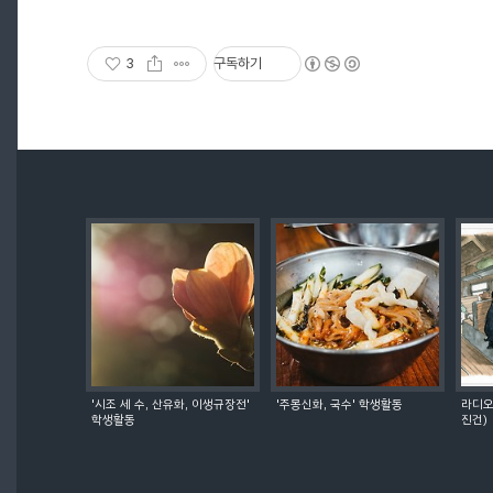
3
구독하기
'시조 세 수, 산유화, 이생규장전'
'주몽신화, 국수' 학생활동
라디오
학생활동
진건)