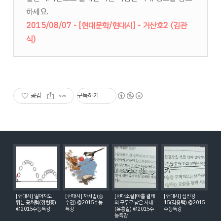
하세요.
2015/08/07 - [현대문학/현대시] - 거산호2 (김관
식)
공감
구독하기
[현대시] 떨어져도
[현대시] 까치밥(송
[현대소설]아홉 켤레
[현대시] 섬진강
튀는 공처럼(정현종)
수권) @2015수능
의 구두로 남은 사내
15(김용택) @2015
@2015수능특강
특강
(윤흥길) @2015수
수능특강
능특강