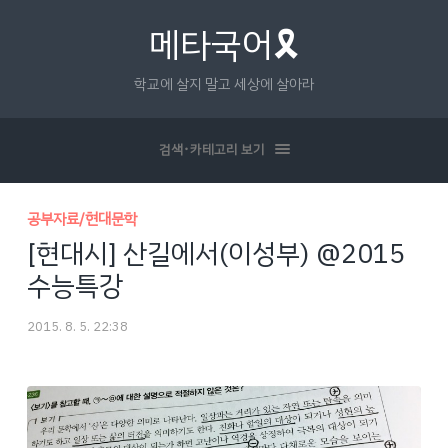
메타국어🎗
학교에 살지 말고 세상에 살아라
검색･카테고리 보기
공부자료/현대문학
[현대시] 산길에서(이성부) @2015
수능특강
2015. 8. 5. 22:38