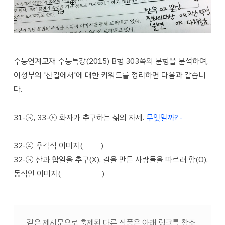
수능연계교재 수능특강(2015) B형 303쪽의 문항을 분석하여,
이성부의 '산길에서'에 대한 키워드를 정리하면 다음과 같습니
다.
31-⑤, 33-⑤ 화자가 추구하는 삶의 자세.
무엇일까? -
무엇 하
나씩 저마다 다져놓고 사라지는 것.
32-④ 후각적 이미지(
'내음'
)
32-⑤ 산과 합일을 추구(X), 길을 만든 사람들을 따르려 함(O),
동적인 이미지(
'따라 오르는'
)
같은 제시문으로 출제된 다른 작품은 아래 링크를 참조