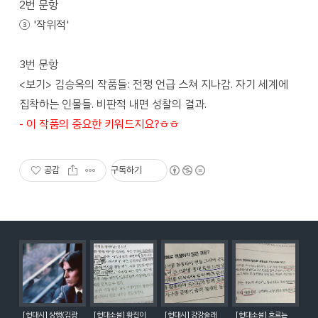
2번 문항
③ '작위적'
3번 문항
<보기> 김승옥의 작품들: 전쟁 언급 스쳐 지나감. 자기 세계에
집착하는 인물들. 비판적 내면 성찰의 결과.
- 이 작품의 중요한 키워드지요?ㅎㅎ
공감
구독하기
[현대시] 상행(김광
[현대소설] 황진이
[현대시] 강강술래
[현대소설] 흐르는