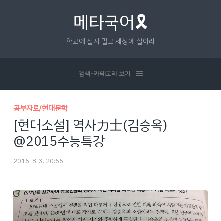
메타국어🎗
학교에 살지 말고 세상에 살아라
검색･카테고리 보기
공부자료/현대문학
[현대소설] 역사力士(김승옥)
@2015수능특강
2015. 8. 3. 20:55