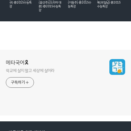
규) @2015수능특
(윤선주)(드라마 대
(이동주) @2015수
북(최일남) @2015
강
본) @2015수능특
능특강
수능특강
강
메타국어🎗
학교에 살지 말고 세상에 살아라
구독하기